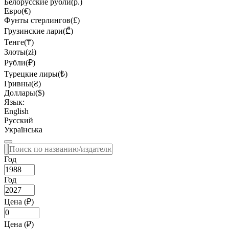
Белорусские рубли(р.)
Евро(€)
Фунты стерлингов(£)
Грузинские лари(₾)
Тенге(₸)
Злоты(zł)
Рубли(₽)
Турецкие лиры(₺)
Гривны(₴)
Доллары($)
Язык:
English
Русский
Українська
Год
Год
Цена (₽)
Цена (₽)