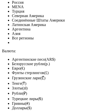
Россия
MENA
Турция
Северная Америка
Соединённые Штаты Америки
Латинская Америка
Аргентина
Азия
Все регионы
Валюта:
Аргентинские песо(AR$)
Белорусские рубли(р.)
Евро(€)
Фунты стерлингов(£)
Грузинские лари(₾)
Тенге(₸)
Злоты(zł)
Рубли(₽)
Турецкие лиры(₺)
Гривны(₴)
Доллары($)