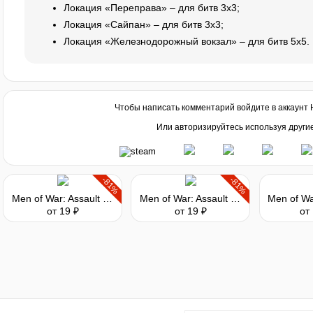
Локация «Переправа» – для битв 3x3;
Локация «Сайпан» – для битв 3x3;
Локация «Железнодорожный вокзал» – для битв 5x5.
Чтобы написать комментарий войдите в аккаунт
Или авторизируйтесь используя други
-81%
-81%
Men of War: Assault Squad - MP Supply Pack Charlie
Men of War: Assault Squad - MP Supply Pack Bravo
от 19 ₽
от 19 ₽
от