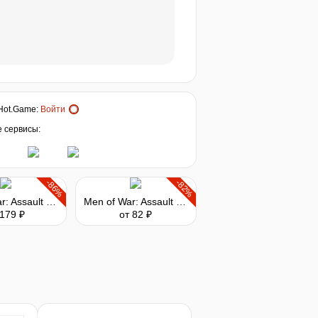
Hot.Game
:
Войти
е сервисы:
-86%
-82%
Men of War: Assault Squad 2
Men of War: Assault Squad 2 - Iron Fist
 179 ₽
от 82 ₽