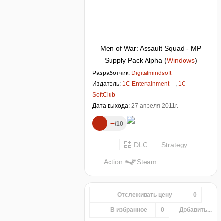
Men of War: Assault Squad - MP
Supply Pack Alpha
(
Windows
)
Разработчик:
Digitalmindsoft
Издатель:
1C Entertainment
,
1C-
SoftClub
Дата выхода:
27 апреля 2011г.
–
10
DLC
Strategy
Action
Steam
Отслеживать цену
0
В избранное
0
Добавить...