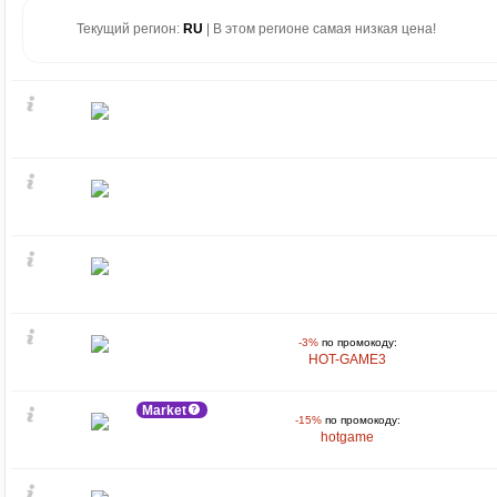
Текущий регион:
RU
| В этом регионе самая низкая цена!
-3%
по промокоду:
HOT-GAME3
Market
-15%
по промокоду:
hotgame