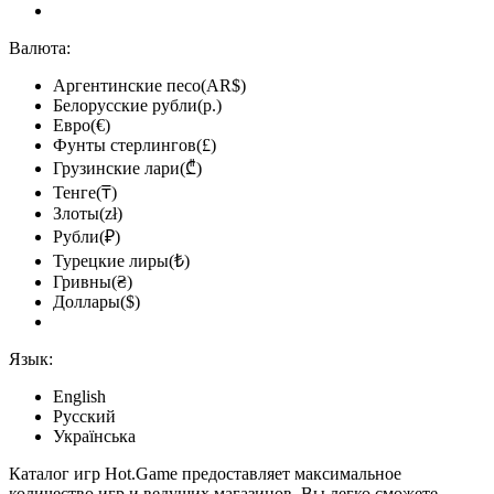
Валюта:
Аргентинские песо(AR$)
Белорусские рубли(р.)
Евро(€)
Фунты стерлингов(£)
Грузинские лари(₾)
Тенге(₸)
Злоты(zł)
Рубли(₽)
Турецкие лиры(₺)
Гривны(₴)
Доллары($)
Язык:
English
Русский
Українська
Каталог игр Hot.Game предоставляет максимальное
количество игр и ведущих магазинов. Вы легко сможете