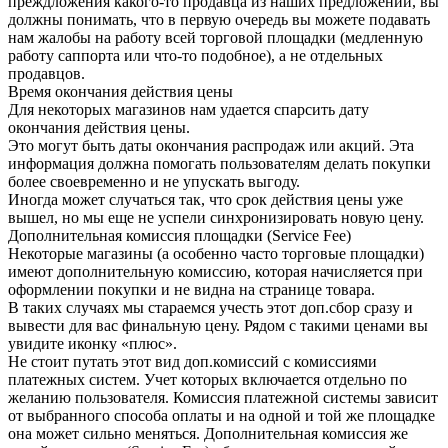
преждложения какого-то продавца из наших предложений, вы
должны понимать, что в первую очередь вы можете подавать
нам жалобы на работу всей торговой площадки (медленную
работу саппорта или что-то подобное), а не отдельных
продавцов.
Время окончания действия цены
Для некоторых магазинов нам удается спарсить дату
окончания действия цены.
Это могут быть даты окончания распродаж или акций. Эта
информация должна помогать пользователям делать покупки
более своевременно и не упускать выгоду.
Иногда может случаться так, что срок действия цены уже
вышел, но мы еще не успели синхронизировать новую цену.
Дополнительная комиссия площадки (Service Fee)
Некоторые магазины (а особенно часто торговые площадки)
имеют дополнительную комиссию, которая начисляется при
оформлении покупки и не видна на странице товара.
В таких случаях мы стараемся учесть этот доп.сбор сразу и
вывести для вас финальную цену. Рядом с такими ценами вы
увидите иконку «плюс».
Не стоит путать этот вид доп.комиссий с комиссиями
платежных систем. Учет которых включается отдельно по
желанию пользователя. Комиссия платежной системы зависит
от выбранного способа оплаты и на одной и той же площадке
она может сильно меняться. Дополнительная комиссия же