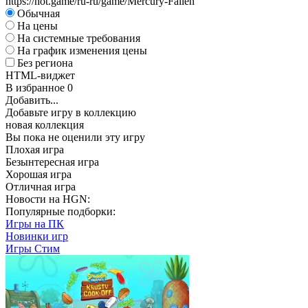
https://hot.game/ru-ru/game/Mercury-Fallen
Обычная
На цены
На системные требования
На график изменения цены
Без региона
HTML-виджет
В избранное
0
Добавить...
Добавьте игру в коллекцию
новая коллекция
Вы пока не оценили эту игру
Плохая игра
Безынтересная игра
Хорошая игра
Отличная игра
Новости на HGN:
Популярные подборки:
Игры на ПК
Новинки игр
Игры Стим