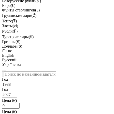
Белорусские рубли(р.)
Евро(€)
Фунты стерлингов(£)
Грузинские лари(₾)
Тенге(₸)
Злоты(zł)
Рубли(₽)
Турецкие лиры(₺)
Гривны(₴)
Доллары($)
Язык:
English
Русский
Українська
Год
Год
Цена (₽)
Цена (₽)