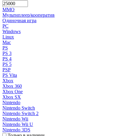
MMO
Мультиплеер/кооператив
Одиночная игра
PC
Windows
Linux
Mac
PS
PS 3
PS 4
PS 5
PSP
PS Vita
Xbox
Xbox 360
Xbox One
Xbox SX
Nintendo
Nintendo Switch
Nintendo Switch 2
Nintendo Wii
Nintendo Wii U
Nintendo 3DS
Только в наличии