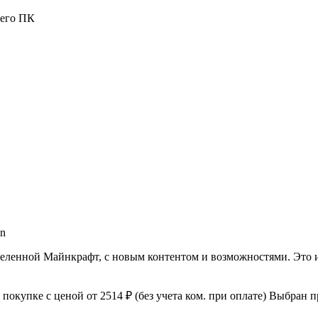
шего ПК
on
 вселенной Майнкрафт, с новым контентом и возможностями. Это 
к покупке с ценой
от 2514 ₽
(без учета ком. при оплате)
Выбран пр