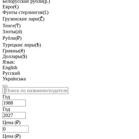
Белорусские рубли(р.)
Евро(€)
Фунты стерлингов(£)
Грузинские лари(₾)
Тенге(₸)
Злоты(zł)
Рубли(₽)
Турецкие лиры(₺)
Гривны(₴)
Доллары($)
Язык:
English
Русский
Українська
Год
Год
Цена (₽)
Цена (₽)