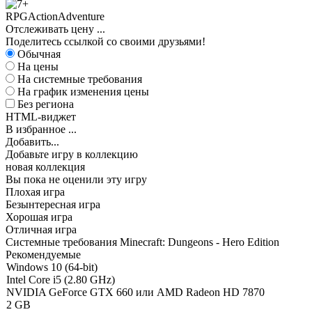
RPG
Action
Adventure
Отслеживать цену
...
Поделитесь ссылкой со своими друзьями!
Обычная
На цены
На системные требования
На график изменения цены
Без региона
HTML-виджет
В избранное
...
Добавить...
Добавьте игру в коллекцию
новая коллекция
Вы пока не оценили эту игру
Плохая игра
Безынтересная игра
Хорошая игра
Отличная игра
Системные требования Minecraft: Dungeons - Hero Edition
Рекомендуемые
Windows 10 (64-bit)
Intel Core i5 (2.80 GHz)
NVIDIA GeForce GTX 660 или AMD Radeon HD 7870
2 GB