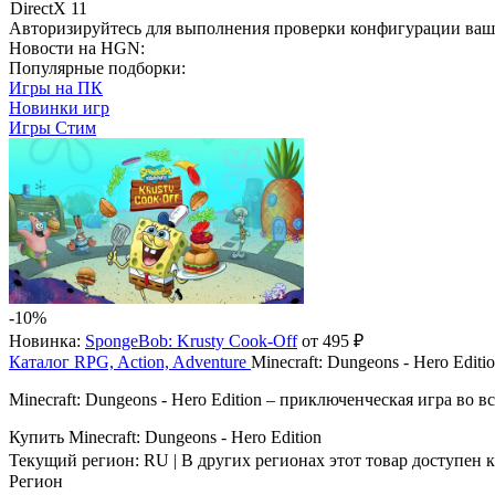
DirectX 11
Авторизируйтесь
для выполнения проверки конфигурации ва
Новости на HGN:
Популярные подборки:
Игры на ПК
Новинки игр
Игры Стим
-10%
Новинка:
SpongeBob: Krusty Cook-Off
от 495 ₽
Каталог
RPG, Action, Adventure
Minecraft: Dungeons - Hero Editi
Minecraft: Dungeons - Hero Edition – приключенческая игра во
Купить Minecraft: Dungeons - Hero Edition
Текущий регион:
RU
| В других регионах этот товар доступен 
Регион