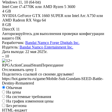
Windows 11, 10 (64-bit)
Intel Core i7-4770K или AMD Ryzen 5 3600
4 GB
NVIDIA GeForce GTX 1660 SUPER или Intel Arc A750 или
AMD Radeon RX Vega 64
8 GB
DirectX 11
Авторизируйтесь
для выполнения проверки конфигурации
вашего ПК
Разработчик:
Bandai Namco Forge Digitals Inc.
Издатель:
Bandai Namco Entertainment Inc.
Дата выхода:
22 мая 2025г.
–
10
RPG
Action
Casual
Steam
Переиздание
Отслеживать цену
1
Поделитесь ссылкой со своими друзьями!
https://hot.game/ru-ru/game/Mobile-Suit-Gundam-SEED-Battle-
Destiny-Remastered
Обычная
На цены
На системные требования
На график изменения цены
Без региона
HTML-виджет