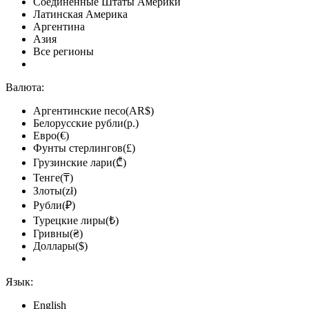
Соединённые Штаты Америки
Латинская Америка
Аргентина
Азия
Все регионы
Валюта:
Аргентинские песо(AR$)
Белорусские рубли(р.)
Евро(€)
Фунты стерлингов(£)
Грузинские лари(₾)
Тенге(₸)
Злоты(zł)
Рубли(₽)
Турецкие лиры(₺)
Гривны(₴)
Доллары($)
Язык:
English