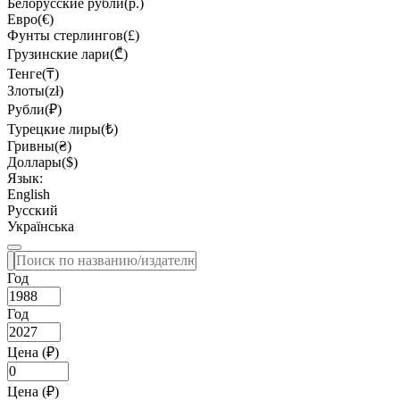
Белорусские рубли(р.)
Евро(€)
Фунты стерлингов(£)
Грузинские лари(₾)
Тенге(₸)
Злоты(zł)
Рубли(₽)
Турецкие лиры(₺)
Гривны(₴)
Доллары($)
Язык:
English
Русский
Українська
Год
Год
Цена (₽)
Цена (₽)