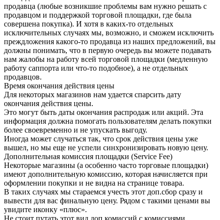
продавца (любые возникшие проблемы вам нужно решать с
продавцом и поддержкой торговой площадки, где была
совершена покупка). И хотя в каких-то отдельных
исключительных случаях мы, возможно, и сможем исключить
преждложения какого-то продавца из наших предложений, вы
должны понимать, что в первую очередь вы можете подавать
нам жалобы на работу всей торговой площадки (медленную
работу саппорта или что-то подобное), а не отдельных
продавцов.
Время окончания действия цены
Для некоторых магазинов нам удается спарсить дату
окончания действия цены.
Это могут быть даты окончания распродаж или акций. Эта
информация должна помогать пользователям делать покупки
более своевременно и не упускать выгоду.
Иногда может случаться так, что срок действия цены уже
вышел, но мы еще не успели синхронизировать новую цену.
Дополнительная комиссия площадки (Service Fee)
Некоторые магазины (а особенно часто торговые площадки)
имеют дополнительную комиссию, которая начисляется при
оформлении покупки и не видна на странице товара.
В таких случаях мы стараемся учесть этот доп.сбор сразу и
вывести для вас финальную цену. Рядом с такими ценами вы
увидите иконку «плюс».
Не стоит путать этот вид доп.комиссий с комиссиями