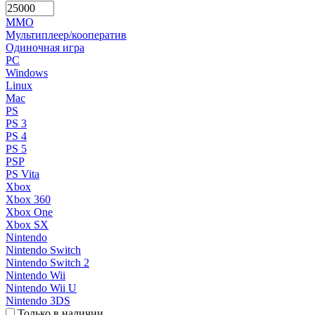
MMO
Мультиплеер/кооператив
Одиночная игра
PC
Windows
Linux
Mac
PS
PS 3
PS 4
PS 5
PSP
PS Vita
Xbox
Xbox 360
Xbox One
Xbox SX
Nintendo
Nintendo Switch
Nintendo Switch 2
Nintendo Wii
Nintendo Wii U
Nintendo 3DS
Только в наличии