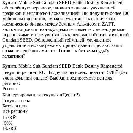
Купите Mobile Suit Gundam SEED Battle Destiny Remastered –
обновлённую версию культового экшена с улучшенной
графикой и английской локализацией. Вы получите более 100
мобильных доспехов, сможете участвовать в эпических
космических битвах между Земным Альянсом и ZAFT,
кастомизировать технику, сражаться вместе с легендарными
персонажами и прочувствовать ключевые события вселенной
Gundam SEED. Обновлённый геймплей, улучшенное
управление и новые режимы прицеливания сделают ваши
сражения ещё динамичнее. Готовы к битве за судьбу
галактики?
Купить Mobile Suit Gundam SEED Battle Destiny Remastered
Текущий регион:
RU
| В других регионах цена
от 1578 ₽
(без
учета ком. при оплате)
Выбран предпросмотр цен для
региона:
Регион
Конвертированная текущая ц
Ц
ена (₽)
Текущая цена
Базовая цена
Все регионы
1578 ₽
-60%
19.38 $