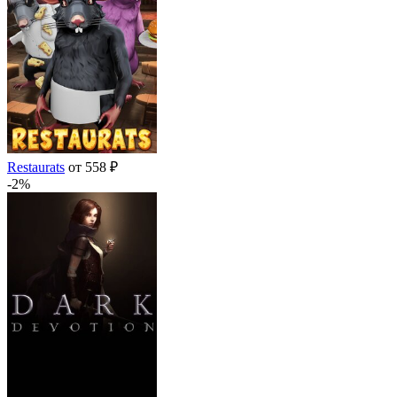
Restaurats
от 558 ₽
-2%