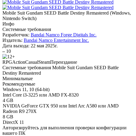
Mobile Suit Gundam SEED Battle Destiny Remastered
(
Windows,
Nintendo Switch
)
Инфо
Системные требования
Разработчик:
Bandai Namco Forge Digitals Inc.
Издатель:
Bandai Namco Entertainment Inc.
Дата выхода:
22 мая 2025г.
–
10
RPG
Action
Casual
Steam
Переиздание
Системные требования Mobile Suit Gundam SEED Battle
Destiny Remastered
Минимальные
Рекомендуемые
Windows 11, 10 (64-bit)
Intel Core i3-3225 или AMD FX-8320
4 GB
NVIDIA GeForce GTX 950 или Intel Arc A580 или AMD
Radeon R9 270X
8 GB
DirectX 11
Авторизируйтесь
для выполнения проверки конфигурации
вашего ПК