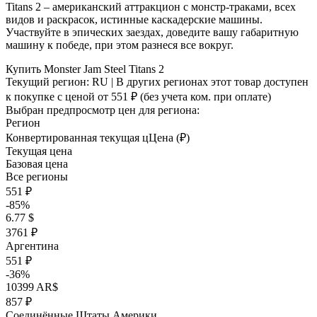
Titans 2 – американский аттракцион с монстр-траками, всех
видов и раскрасок, истинные каскадерские машины.
Участвуйте в эпических заездах, доведите вашу габаритную
машину к победе, при этом разнеся все вокруг.
Купить Monster Jam Steel Titans 2
Текущий регион:
RU
| В других регионах этот товар доступен
к покупке с ценой
от 551 ₽
(без учета ком. при оплате)
Выбран предпросмотр цен для региона:
Регион
Конвертированная текущая ц
Ц
ена (₽)
Текущая цена
Базовая цена
Все регионы
551 ₽
-85%
6.77 $
3761 ₽
Аргентина
551 ₽
-36%
10399 AR$
857 ₽
Соединённые Штаты Америки