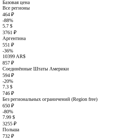
Базовая цена
Все регионы
464 ₽
-88%
5.7 $
3761 ₽
Аргентина
551 ₽
-36%
10399 AR$
857 ₽
Соединённые Штаты Америки
594 ₽
-20%
7.3 $
746 ₽
Без региональных ограничений (Region free)
650 ₽
-80%
7.99 $
3255 ₽
Польша
732 ₽