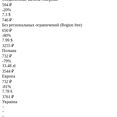
594 ₽
-20%
7.3 $
746 ₽
Без региональных ограничений (Region free)
650 ₽
-80%
7.99 $
3255 ₽
Польша
732 ₽
-79%
33.48 zł
3544 ₽
Европа
732 ₽
-81%
7.78 €
3761 ₽
Украина
–
–
–