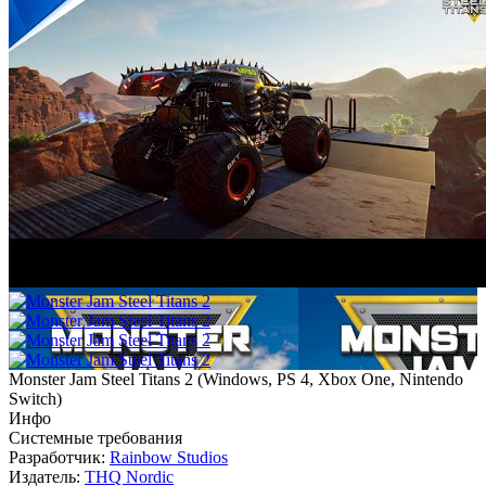
Monster Jam Steel Titans 2
(
Windows, PS 4, Xbox One, Nintendo
Switch
)
Инфо
Системные требования
Разработчик:
Rainbow Studios
Издатель:
THQ Nordic