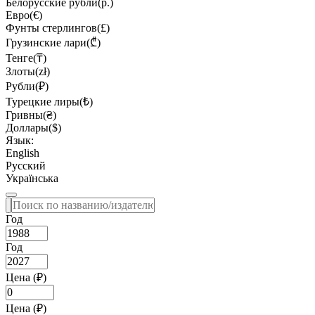
Белорусские рубли(р.)
Евро(€)
Фунты стерлингов(£)
Грузинские лари(₾)
Тенге(₸)
Злоты(zł)
Рубли(₽)
Турецкие лиры(₺)
Гривны(₴)
Доллары($)
Язык:
English
Русский
Українська
Год
Год
Цена (₽)
Цена (₽)