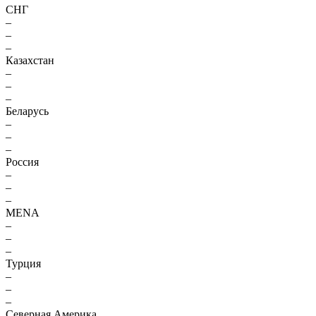
СНГ
–
–
–
Казахстан
–
–
–
Беларусь
–
–
–
Россия
–
–
–
MENA
–
–
–
Турция
–
–
–
Северная Америка