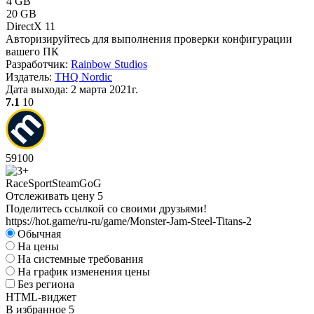
4 GB
20 GB
DirectX 11
Авторизируйтесь
для выполнения проверки конфигурации
вашего ПК
Разработчик:
Rainbow Studios
Издатель:
THQ Nordic
Дата выхода:
2 марта 2021г.
7.1
10
59
100
Race
Sport
Steam
GoG
Отслеживать цену
5
Поделитесь ссылкой со своими друзьями!
https://hot.game/ru-ru/game/Monster-Jam-Steel-Titans-2
Обычная
На цены
На системные требования
На график изменения цены
Без региона
HTML-виджет
В избранное
5