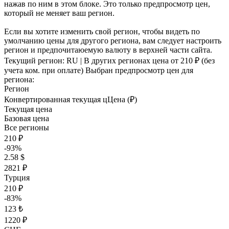
нажав по ним в этом блоке. Это только предпросмотр цен,
который не меняет ваш регион.
Если вы хотите изменить свой регион, чтобы видеть по
умолчанию цены для другого региона, вам следует настроить
регион и предпочитаюемую валюту в верхней части сайта.
Текущий регион:
RU
| В других регионах цена
от 210 ₽
(без
учета ком. при оплате)
Выбран предпросмотр цен для
региона:
Регион
Конвертированная текущая ц
Ц
ена (₽)
Текущая цена
Базовая цена
Все регионы
210 ₽
-93%
2.58 $
2821 ₽
Турция
210 ₽
-83%
123 ₺
1220 ₽