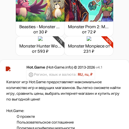
Beasties - Monster Trainer Puzzle RPG
Monster Prom 2: Monster Camp
от 30 ₽
от 72 ₽
-40%
-1%
Monster Hunter World: Iceborne - Master Edition
Monster Monpiece
от
от 593 ₽
231 ₽
Hot.Game
(Hot-Game.info) © 2013-2026
v4.1
Регион, язык и валюта:
RU, ru, ₽
Каталог игр Hot.Game предоставляет максимальное
количество игр и ведущих магазинов. Вы легко сможете найти
игру, сравнить цены, выбрать интернет-магазин и купить игру
по выгодной цене!
Hot.Game:
О проекте
Пользовательское соглашение
Политика конфиденциальности