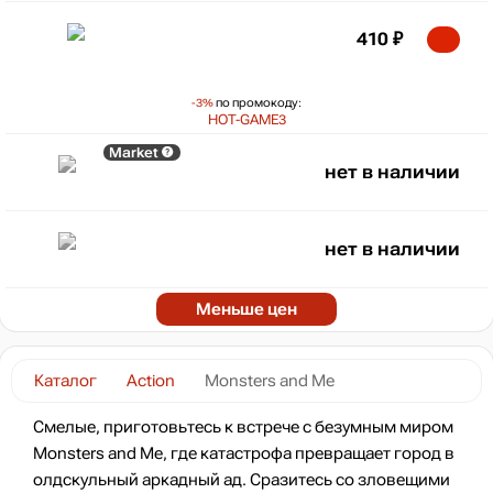
410
₽
-3%
по промокоду:
HOT-GAME3
Market
нет в наличии
нет в наличии
Меньше цен
Каталог
Action
Monsters and Me
Смелые, приготовьтесь к встрече с безумным миром
Monsters and Me, где катастрофа превращает город в
олдскульный аркадный ад. Сразитесь со зловещими