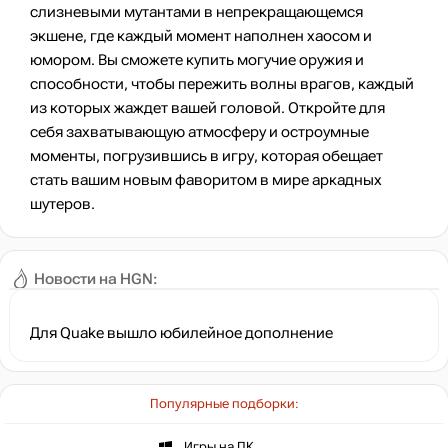
слизневыми мутантами в непрекращающемся
экшене, где каждый момент наполнен хаосом и
юмором. Вы сможете купить могучие оружия и
способности, чтобы пережить волны врагов, каждый
из которых жаждет вашей головой. Откройте для
себя захватывающую атмосферу и остроумные
моменты, погрузившись в игру, которая обещает
стать вашим новым фаворитом в мире аркадных
шутеров.
Gears of War: E-Day бьёт рекорды ещё до релиза
Новости на HGN:
Для Quake вышло юбилейное дополнение
Популярные подборки:
Игры на ПК