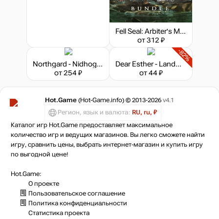
Fell Seal: Arbiter's Mark + Missions and Monsters Bundle
от 312 ₽
-82%
Northgard - Nidhogg, Clan of the Dragon
Dear Esther - Landmark Edition
от 254 ₽
от 44 ₽
Hot.Game
(Hot-Game.info) © 2013-2026
v4.1
Регион, язык и валюта:
RU, ru, ₽
Каталог игр Hot.Game предоставляет максимальное
количество игр и ведущих магазинов. Вы легко сможете найти
игру, сравнить цены, выбрать интернет-магазин и купить игру
по выгодной цене!
Hot.Game:
О проекте
Пользовательское соглашение
Политика конфиденциальности
Статистика
проекта