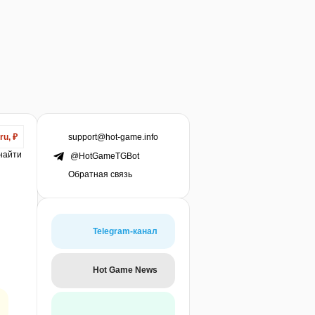
support@hot-game.info
ru, ₽
 найти
@HotGameTGBot
Обратная связь
Telegram-канал
Hot Game News