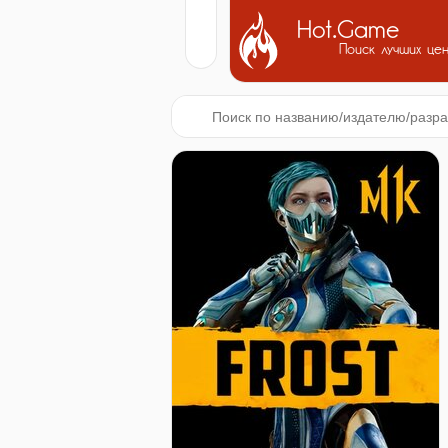
Hot.Game
Поиск лучших це