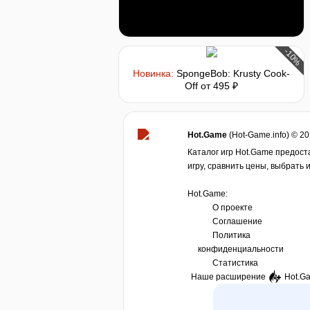
-10%
Новинка:
SpongeBob: Krusty Cook-
Off
от 495 ₽
Hot.Game
(Hot-Game.info) © 2
Каталог игр Hot.Game предост
игру, сравнить цены, выбрать 
Hot.Game:
О проекте
Соглашение
Политика
конфиденциальности
Статистика
Наше расширение
Hot.G