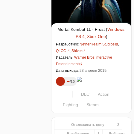
Mortal Kombat 11 - Frost
(
Windows,
PS 4, Xbox One
)
Разработчик:
NetherRealm Studios
,
QLOC
,
Shiver
Издатель:
Warner Bros Interactive
Entertainment
Дата выхода:
23 апреля 2019г.
–
10
DLC
Action
Fighting
Steam
Отслеживать цену
2
В избранное
1
Добавить...