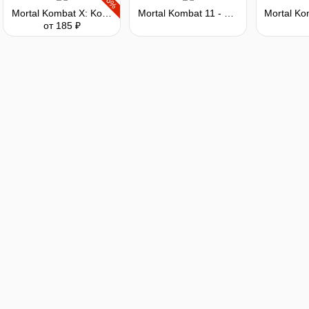
-56%
Mortal Kombat X: Kombat Pack 2
Mortal Kombat 11 - Masquerade Skin Pack
от 185 ₽