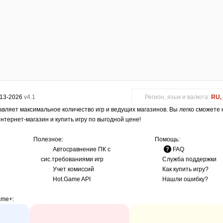
013-2026
v4.1
Регион, язык и валюта:
RU, 
авляет максимальное количество игр и ведущих магазинов. Вы легко сможете
интернет-магазин и купить игру по выгодной цене!
Полезное:
Помощь:
Автосравнение ПК с
FAQ
сис.требованиями игр
Служба поддержки
Учет комиссий
Как купить игру?
Hot.Game API
Нашли ошибку?
ame+
: