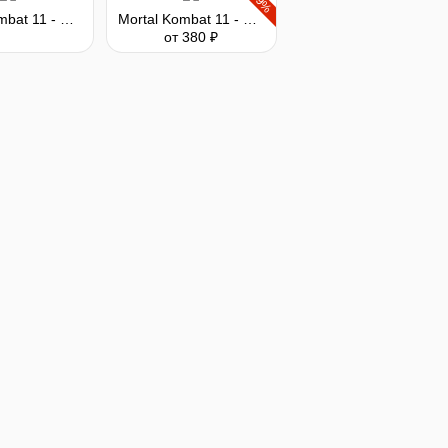
-89%
Mortal Kombat 11 - Kombat Pack 2
Mortal Kombat 11 - Ultimate
от 380 ₽