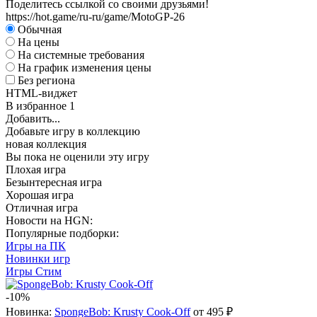
Поделитесь ссылкой со своими друзьями!
https://hot.game/ru-ru/game/MotoGP-26
Обычная
На цены
На системные требования
На график изменения цены
Без региона
HTML-виджет
В избранное
1
Добавить...
Добавьте игру в коллекцию
новая коллекция
Вы пока не оценили эту игру
Плохая игра
Безынтересная игра
Хорошая игра
Отличная игра
Новости на HGN:
Популярные подборки:
Игры на ПК
Новинки игр
Игры Стим
-10%
Новинка:
SpongeBob: Krusty Cook-Off
от 495 ₽