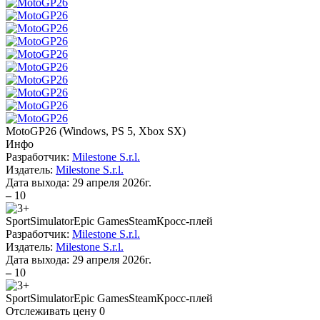
MotoGP26
(
Windows, PS 5, Xbox SX
)
Инфо
Разработчик:
Milestone S.r.l.
Издатель:
Milestone S.r.l.
Дата выхода:
29 апреля 2026г.
–
10
Sport
Simulator
Epic Games
Steam
Кросс-плей
Разработчик:
Milestone S.r.l.
Издатель:
Milestone S.r.l.
Дата выхода:
29 апреля 2026г.
–
10
Sport
Simulator
Epic Games
Steam
Кросс-плей
Отслеживать цену
0