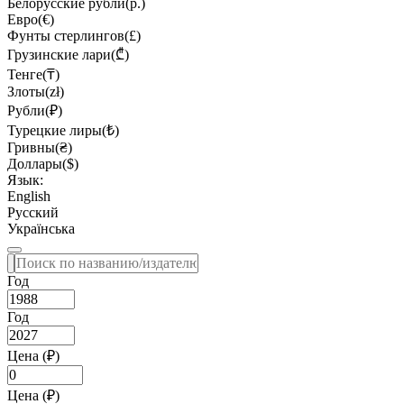
Белорусские рубли(р.)
Евро(€)
Фунты стерлингов(£)
Грузинские лари(₾)
Тенге(₸)
Злоты(zł)
Рубли(₽)
Турецкие лиры(₺)
Гривны(₴)
Доллары($)
Язык:
English
Русский
Українська
Год
Год
Цена (₽)
Цена (₽)