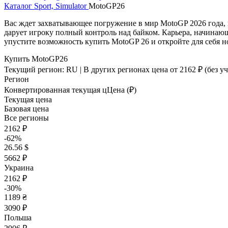
Каталог
Sport, Simulator
MotoGP26
Вас ждет захватывающее погружение в мир MotoGP 2026 года, 
дарует игроку полный контроль над байком. Карьера, начинаю
упустите возможность купить MotoGP 26 и откройте для себя 
Купить MotoGP26
Текущий регион:
RU
| В других регионах цена
от 2162 ₽
(без у
Регион
Конвертированная текущая ц
Ц
ена (₽)
Текущая цена
Базовая цена
Все регионы
2162 ₽
-62%
26.56 $
5662 ₽
Украина
2162 ₽
-30%
1189 ₴
3090 ₽
Польша