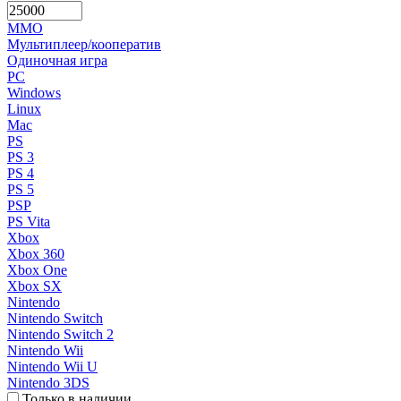
MMO
Мультиплеер/кооператив
Одиночная игра
PC
Windows
Linux
Mac
PS
PS 3
PS 4
PS 5
PSP
PS Vita
Xbox
Xbox 360
Xbox One
Xbox SX
Nintendo
Nintendo Switch
Nintendo Switch 2
Nintendo Wii
Nintendo Wii U
Nintendo 3DS
Только в наличии