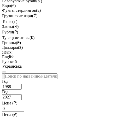
Белорусские рубли(р.)
Евро(€)
Фунты стерлингов(£)
Грузинские лари(₾)
Тенге(₸)
Злоты(zł)
Рубли(₽)
Турецкие лиры(₺)
Гривны(₴)
Доллары($)
Язык:
English
Русский
Українська
Год
Год
Цена (₽)
Цена (₽)