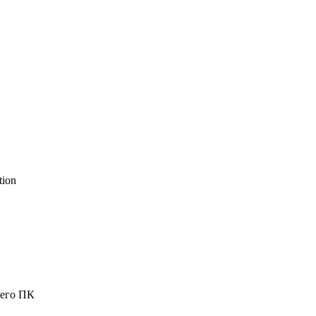
ion
шего ПК