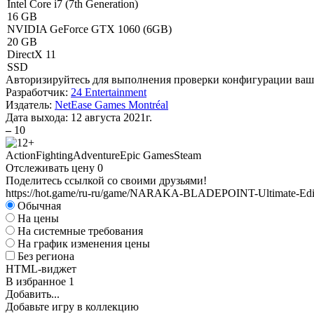
Intel Core i7 (7th Generation)
16 GB
NVIDIA GeForce GTX 1060 (6GB)
20 GB
DirectX 11
SSD
Авторизируйтесь
для выполнения проверки конфигурации ва
Разработчик:
24 Entertainment
Издатель:
NetEase Games Montréal
Дата выхода:
12 августа 2021г.
–
10
Action
Fighting
Adventure
Epic Games
Steam
Отслеживать цену
0
Поделитесь ссылкой со своими друзьями!
https://hot.game/ru-ru/game/NARAKA-BLADEPOINT-Ultimate-Edi
Обычная
На цены
На системные требования
На график изменения цены
Без региона
HTML-виджет
В избранное
1
Добавить...
Добавьте игру в коллекцию