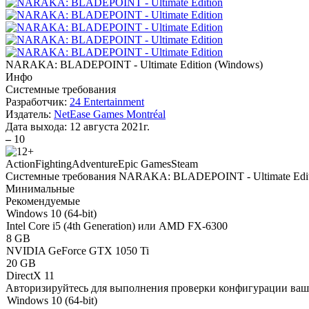
NARAKA: BLADEPOINT - Ultimate Edition
(
Windows
)
Инфо
Системные требования
Разработчик:
24 Entertainment
Издатель:
NetEase Games Montréal
Дата выхода:
12 августа 2021г.
–
10
Action
Fighting
Adventure
Epic Games
Steam
Системные требования NARAKA: BLADEPOINT - Ultimate Edit
Минимальные
Рекомендуемые
Windows 10 (64-bit)
Intel Core i5 (4th Generation) или AMD FX-6300
8 GB
NVIDIA GeForce GTX 1050 Ti
20 GB
DirectX 11
Авторизируйтесь
для выполнения проверки конфигурации ва
Windows 10 (64-bit)