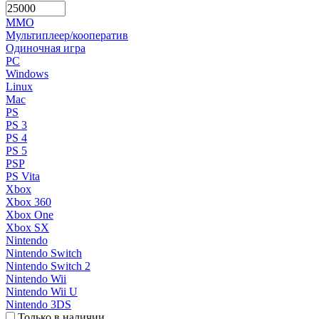
MMO
Мультиплеер/кооператив
Одиночная игра
PC
Windows
Linux
Mac
PS
PS 3
PS 4
PS 5
PSP
PS Vita
Xbox
Xbox 360
Xbox One
Xbox SX
Nintendo
Nintendo Switch
Nintendo Switch 2
Nintendo Wii
Nintendo Wii U
Nintendo 3DS
Только в наличии