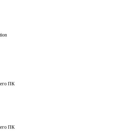
ion
шего ПК
шего ПК