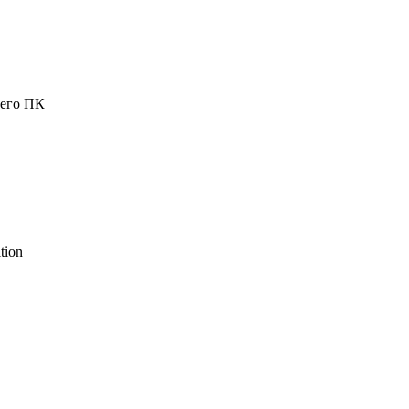
шего ПК
tion