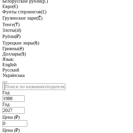
Белорусские рубли(р.)
Евро(€)
Фунты стерлингов(£)
Грузинские лари(₾)
Тенге(₸)
Злоты(zł)
Рубли(₽)
Турецкие лиры(₺)
Гривны(₴)
Доллары($)
Язык:
English
Русский
Українська
Год
Год
Цена (₽)
Цена (₽)