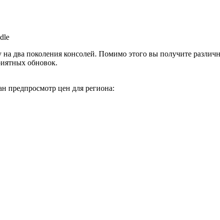
dle
у на два поколения консолей. Помимо этого вы получите ра
риятных обновок.
н предпросмотр цен для региона: