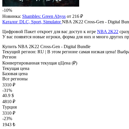
-10%
Новинка:
Shambles: Green Abyss
от 216 ₽
Каталог
DLC, Sport, Simulator
NBA 2K22 Cross-Gen - Digital Bun
Цифровой Пакет откроет для вас доступ к игре
NBA 2K22
сраз
У вас появятся новые игроки, форма для них и много других п
Купить NBA 2K22 Cross-Gen - Digital Bundle
Текущий регион:
RU
| В этом регионе самая низкая цена!
Выбра
Регион
Конвертированная текущая ц
Ц
ена (₽)
Текущая цена
Базовая цена
Все регионы
3310 ₽
-31%
40.9 $
4810 ₽
Турция
3310 ₽
-23%
1943 ₺