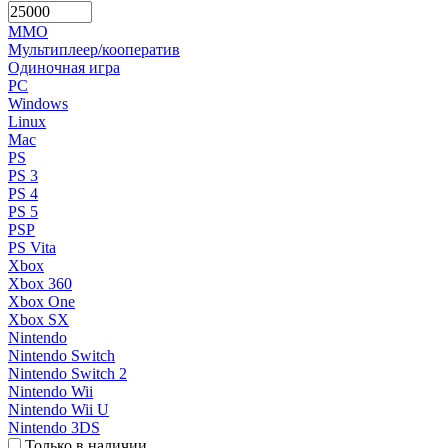
MMO
Мультиплеер/кооператив
Одиночная игра
PC
Windows
Linux
Mac
PS
PS 3
PS 4
PS 5
PSP
PS Vita
Xbox
Xbox 360
Xbox One
Xbox SX
Nintendo
Nintendo Switch
Nintendo Switch 2
Nintendo Wii
Nintendo Wii U
Nintendo 3DS
Только в наличии