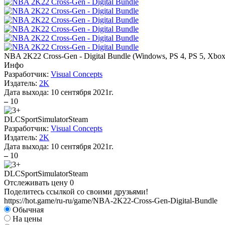
NBA 2K22 Cross-Gen - Digital Bundle
(
Windows, PS 4, PS 5, Xbo
Инфо
Разработчик:
Visual Concepts
Издатель:
2K
Дата выхода:
10 сентября 2021г.
–
10
DLC
Sport
Simulator
Steam
Разработчик:
Visual Concepts
Издатель:
2K
Дата выхода:
10 сентября 2021г.
–
10
DLC
Sport
Simulator
Steam
Отслеживать цену
0
Поделитесь ссылкой со своими друзьями!
https://hot.game/ru-ru/game/NBA-2K22-Cross-Gen-Digital-Bundle
Обычная
На цены