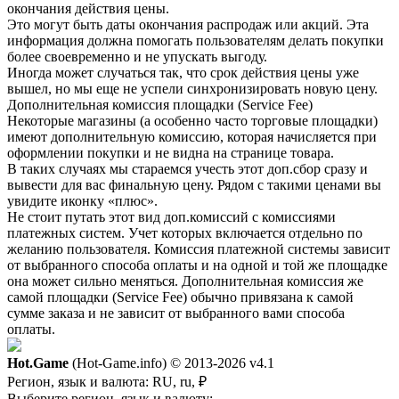
окончания действия цены.
Это могут быть даты окончания распродаж или акций. Эта
информация должна помогать пользователям делать покупки
более своевременно и не упускать выгоду.
Иногда может случаться так, что срок действия цены уже
вышел, но мы еще не успели синхронизировать новую цену.
Дополнительная комиссия площадки (Service Fee)
Некоторые магазины (а особенно часто торговые площадки)
имеют дополнительную комиссию, которая начисляется при
оформлении покупки и не видна на странице товара.
В таких случаях мы стараемся учесть этот доп.сбор сразу и
вывести для вас финальную цену. Рядом с такими ценами вы
увидите иконку «плюс».
Не стоит путать этот вид доп.комиссий с комиссиями
платежных систем. Учет которых включается отдельно по
желанию пользователя. Комиссия платежной системы зависит
от выбранного способа оплаты и на одной и той же площадке
она может сильно меняться. Дополнительная комиссия же
самой площадки (Service Fee) обычно привязана к самой
сумме заказа и не зависит от выбранного вами способа
оплаты.
Hot.Game
(Hot-Game.info) © 2013-2026
v4.1
Регион, язык и валюта:
RU, ru, ₽
Выберите регион, язык и валюту: