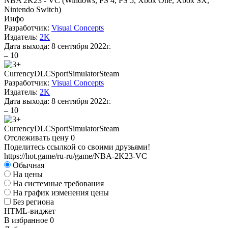
NBA 2K23 - VC
(
Windows, PS 4, PS 5, Xbox One, Xbox SX,
Nintendo Switch
)
Инфо
Разработчик:
Visual Concepts
Издатель:
2K
Дата выхода:
8 сентября 2022г.
–
10
Currency
DLC
Sport
Simulator
Steam
Разработчик:
Visual Concepts
Издатель:
2K
Дата выхода:
8 сентября 2022г.
–
10
Currency
DLC
Sport
Simulator
Steam
Отслеживать цену
0
Поделитесь ссылкой со своими друзьями!
https://hot.game/ru-ru/game/NBA-2K23-VC
Обычная
На цены
На системные требования
На график изменения цены
Без региона
HTML-виджет
В избранное
0