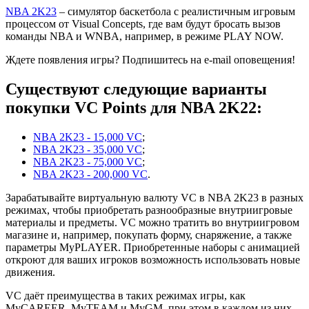
NBA 2K23
– симулятор баскетбола с реалистичным игровым
процессом от Visual Concepts, где вам будут бросать вызов
команды NBA и WNBA, например, в режиме PLAY NOW.
Ждете появления игры? Подпишитесь на e-mail оповещения!
Существуют следующие варианты
покупки VC Points для NBA 2K22:
NBA 2K23 - 15,000 VC
;
NBA 2K23 - 35,000 VC
;
NBA 2K23 - 75,000 VC
;
NBA 2K23 - 200,000 VC
.
Зарабатывайте виртуальную валюту VC в NBA 2K23 в разных
режимах, чтобы приобретать разнообразные внутриигровые
материалы и предметы. VC можно тратить во внутриигровом
магазине и, например, покупать форму, снаряжение, а также
параметры MyPLAYER. Приобретенные наборы с анимацией
откроют для ваших игроков возможность использовать новые
движения.
VC даёт преимущества в таких режимах игры, как
MyCAREER, MyTEAM и MyGM, при этом в каждом из них