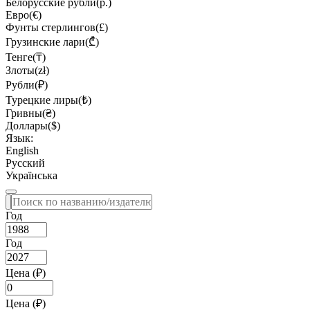
Белорусские рубли(р.)
Евро(€)
Фунты стерлингов(£)
Грузинские лари(₾)
Тенге(₸)
Злоты(zł)
Рубли(₽)
Турецкие лиры(₺)
Гривны(₴)
Доллары($)
Язык:
English
Русский
Українська
Год
Год
Цена (₽)
Цена (₽)