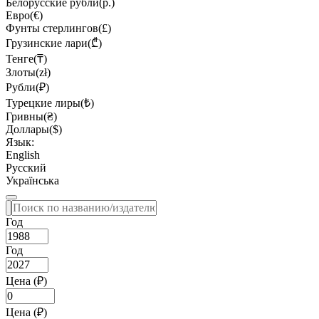
Белорусские рубли(р.)
Евро(€)
Фунты стерлингов(£)
Грузинские лари(₾)
Тенге(₸)
Злоты(zł)
Рубли(₽)
Турецкие лиры(₺)
Гривны(₴)
Доллары($)
Язык:
English
Русский
Українська
Год
Год
Цена (₽)
Цена (₽)