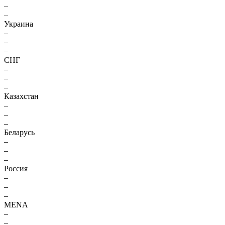
–
–
Украина
–
–
–
СНГ
–
–
–
Казахстан
–
–
–
Беларусь
–
–
–
Россия
–
–
–
MENA
–
–