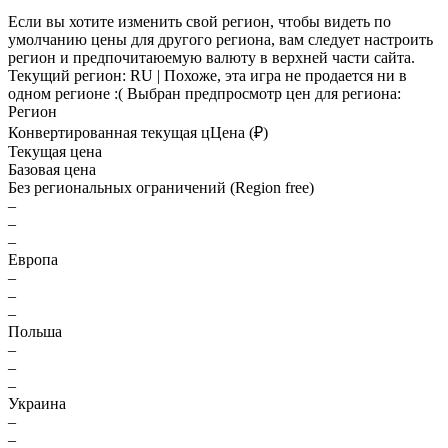
Если вы хотите изменить свой регион, чтобы видеть по
умолчанию цены для другого региона, вам следует настроить
регион и предпочитаюемую валюту в верхней части сайта.
Текущий регион:
RU
| Похоже, эта игра не продается ни в
одном регионе :(
Выбран предпросмотр цен для региона:
Регион
Конвертированная текущая ц
Ц
ена (₽)
Текущая цена
Базовая цена
Без региональных ограничений (Region free)
–
–
–
Европа
–
–
–
Польша
–
–
–
Украина
–
–