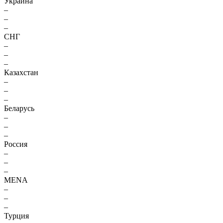
Украина
–
–
–
СНГ
–
–
–
Казахстан
–
–
–
Беларусь
–
–
–
Россия
–
–
–
MENA
–
–
–
Турция