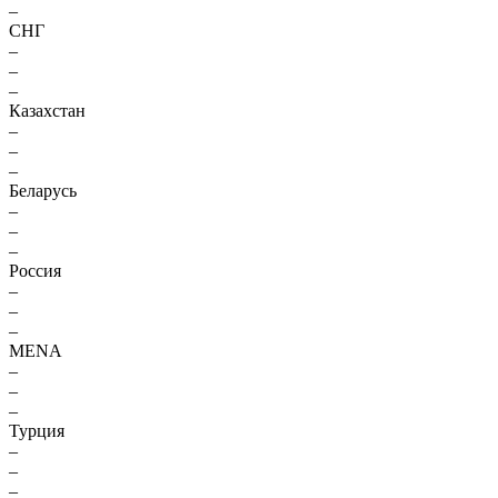
–
СНГ
–
–
–
Казахстан
–
–
–
Беларусь
–
–
–
Россия
–
–
–
MENA
–
–
–
Турция
–
–
–