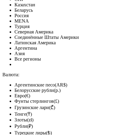
Казахстан
Беларусь
Россия
MENA
Турция
Северная Америка
Соединённые Штаты Америки
Латинская Америка
Аргентина
Азия
Все регионы
Валюта:
Аргентинские песо(AR$)
Белорусские рубли(р.)
Евро(€)
Фунты стерлингов(£)
Грузинские лари(₾)
Тенге(₸)
Злоты(zł)
Рубли(₽)
Турецкие лиры(₺)