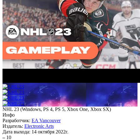
NHL 23
(
Windows, PS 4, PS 5, Xbox One, Xbox SX
)
Инфо
Разработчик:
EA Vancouver
Издатель:
Electronic Arts
Дата выхода:
14 октября 2022г.
–
10