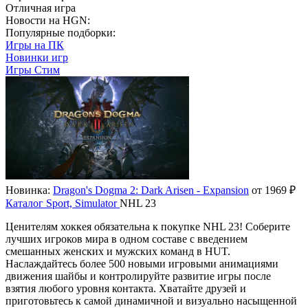
Отличная игра
Новости на HGN:
Популярные подборки:
Игры на ПК
Новинки игр
Игры Стим
Новинка:
Dragon's Dogma 2: Dark Arisen - Expansion
от 1969 ₽
Каталог
Sport, Simulator
NHL 23
Ценителям хоккея обязательна к покупке NHL 23! Соберите
лучших игроков мира в одном составе с введением
смешанных женских и мужских команд в HUT.
Наслаждайтесь более 500 новыми игровыми анимациями
движения шайбы и контролируйте развитие игры после
взятия любого уровня контакта. Хватайте друзей и
приготовьтесь к самой динамичной и визуально насыщенной