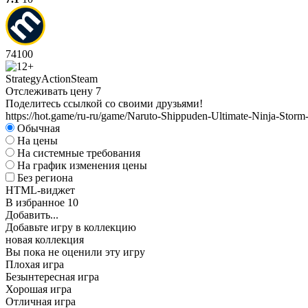
74
100
Strategy
Action
Steam
Отслеживать цену
7
Поделитесь ссылкой со своими друзьями!
https://hot.game/ru-ru/game/Naruto-Shippuden-Ultimate-Ninja-Storm
Обычная
На цены
На системные требования
На график изменения цены
Без региона
HTML-виджет
В избранное
10
Добавить...
Добавьте игру в коллекцию
новая коллекция
Вы пока не оценили эту игру
Плохая игра
Безынтересная игра
Хорошая игра
Отличная игра