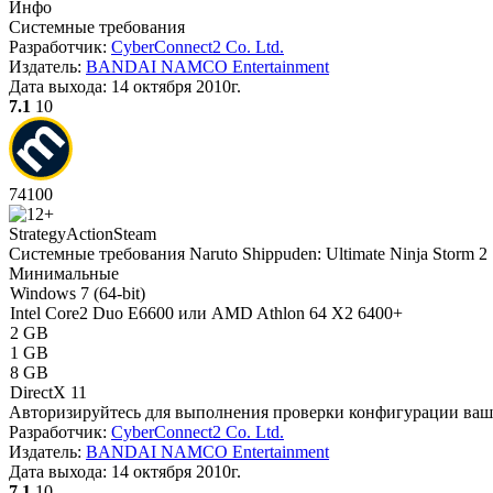
Инфо
Системные требования
Разработчик:
CyberConnect2 Co. Ltd.
Издатель:
BANDAI NAMCO Entertainment
Дата выхода:
14 октября 2010г.
7.1
10
74
100
Strategy
Action
Steam
Системные требования Naruto Shippuden: Ultimate Ninja Storm 2
Минимальные
Windows 7 (64-bit)
Intel Core2 Duo E6600 или AMD Athlon 64 X2 6400+
2 GB
1 GB
8 GB
DirectX 11
Авторизируйтесь
для выполнения проверки конфигурации ва
Разработчик:
CyberConnect2 Co. Ltd.
Издатель:
BANDAI NAMCO Entertainment
Дата выхода:
14 октября 2010г.
7.1
10