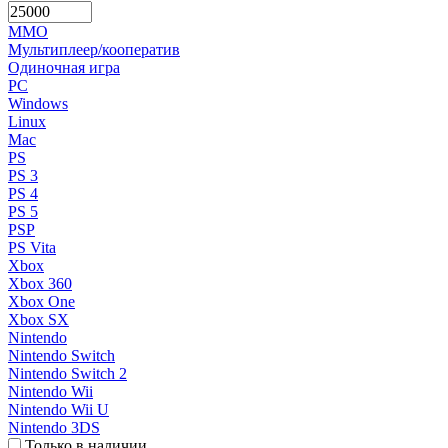
MMO
Мультиплеер/кооператив
Одиночная игра
PC
Windows
Linux
Mac
PS
PS 3
PS 4
PS 5
PSP
PS Vita
Xbox
Xbox 360
Xbox One
Xbox SX
Nintendo
Nintendo Switch
Nintendo Switch 2
Nintendo Wii
Nintendo Wii U
Nintendo 3DS
Только в наличии