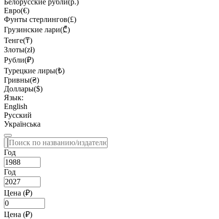
Белорусские рубли(р.)
Евро(€)
Фунты стерлингов(£)
Грузинские лари(₾)
Тенге(₸)
Злоты(zł)
Рубли(₽)
Турецкие лиры(₺)
Гривны(₴)
Доллары($)
Язык:
English
Русский
Українська
Год
Год
Цена (₽)
Цена (₽)