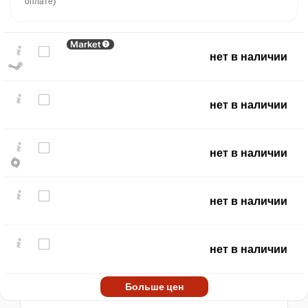
оплате)
Market
нет в наличии
нет в наличии
нет в наличии
₽
max
2076
2,000
нет в наличии
1,500
1,000
500
нет в наличии
min
44
0
2018
2020
2022
2024
2026
Больше цен
t
нет в наличии