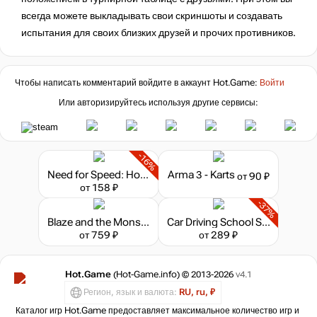
всегда можете выкладывать свои скриншоты и создавать
испытания для своих близких друзей и прочих противников.
Чтобы написать комментарий войдите в аккаунт
Hot.Game
:
Войти
Или авторизируйтесь используя другие сервисы:
-16%
Need for Speed: Hot Pursuit Remastered
Arma 3 - Karts
от 90 ₽
от 158 ₽
-37%
Blaze and the Monster Machines: Axle City Racers
Car Driving School Simulator
от 759 ₽
от 289 ₽
Hot.Game
(Hot-Game.info) © 2013-2026
v4.1
Регион, язык и валюта:
RU, ru, ₽
Каталог игр Hot.Game предоставляет максимальное количество игр и