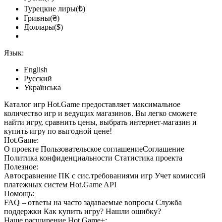
Турецкие лиры(₺)
Гривны(₴)
Доллары($)
Язык:
English
Русский
Українська
Каталог игр Hot.Game предоставляет максимальное
количество игр и ведущих магазинов. Вы легко сможете
найти игру, сравнить цены, выбрать интернет-магазин и
купить игру по выгодной цене!
Hot.Game:
О проекте
Пользовательское соглашение
Соглашение
Политика конфиденциальности
Статистика
проекта
Полезное:
Автосравнение ПК с сис.требованиями игр
Учет комиссий
платежных систем
Hot.Game API
Помощь:
FAQ
– ответы на часто задаваемые вопросы
Служба
поддержки
Как купить игру?
Нашли ошибку?
Наше расширение
Hot.Game+
: