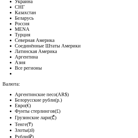
Украина
СНГ
Казахстан
Беларусь
Россия
MENA
Турция
Северная Америка
Соединённые Штаты Америки
Латинская Америка
Аргентина
Азия
Все регионы
Валюта:
Аргентинские песо(AR$)
Белорусские рубли(р.)
Евро(€)
Фунты стерлингов(£)
Грузинские лари(₾)
Тенге(₸)
Злоты(zł)
Рубли(₽)