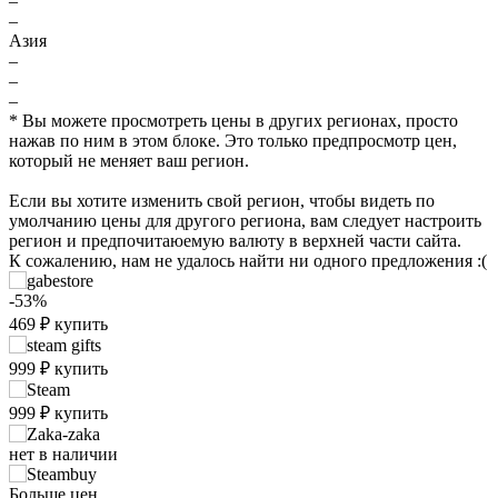
–
–
Азия
–
–
–
* Вы можете просмотреть цены в других регионах, просто
нажав по ним в этом блоке. Это только предпросмотр цен,
который не меняет ваш регион.
Если вы хотите изменить свой регион, чтобы видеть по
умолчанию цены для другого региона, вам следует настроить
регион и предпочитаюемую валюту в верхней части сайта.
К сожалению, нам не удалось найти ни одного предложения :(
₽
-53%
max
999
1,000
469
₽
купить
800
999
₽
купить
999
₽
купить
600
min
399
нет в наличии
400
2024
2025
2026
нет в наличии
Больше цен