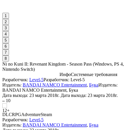
1
2
3
4
5
6
7
8
Ni no Kuni II: Revenant Kingdom - Season Pass
(
Windows, PS 4,
Nintendo Switch
)
Инфо
Системные требования
Разработчик:
Level-5
Разработчик: Level-5
С
Издатель:
BANDAI NAMCO Entertainment
,
Бука
Издатель:
S
BANDAI NAMCO Entertainment, Бука
Дата выхода:
23 марта 2018г.
Дата выхода: 23 марта 2018г.
–
10
W
DLC
RPG
Adventure
Steam
Разработчик:
Level-5
Издатель:
BANDAI NAMCO Entertainment
,
Бука