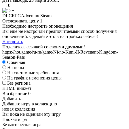
Дата выхода:
23 марта 2018г.
–
10
D
DLC
RPG
Adventure
Steam
Отслеживать цену
1
А
Необходимо настроить оповещения
Вы еще не настроили предпочитаемый способ получения
W
оповещений. Сделайте это в настройках сейчас!
Настроить
Поделитесь ссылкой со своими друзьями!
https://hot.game/ru-ru/game/Ni-no-Kuni-II-Revenant-Kingdom-
Season-Pass
Обычная
На цены
На системные требования
D
На график изменения цены
Без региона
А
HTML-виджет
В избранное
0
Добавить...
Добавьте игру в коллекцию
новая коллекция
Вы пока не оценили эту игру
Плохая игра
Безынтересная игра