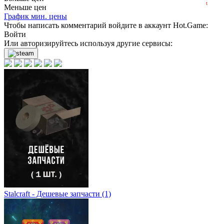
t
Меньше цен
нет в наличии
График мин. цены
Чтобы написать комментарий войдите в аккаунт
Hot.Game
:
Войти
Или авторизируйтесь используя другие сервисы:
Stalcraft - Дешевые запчасти (1)