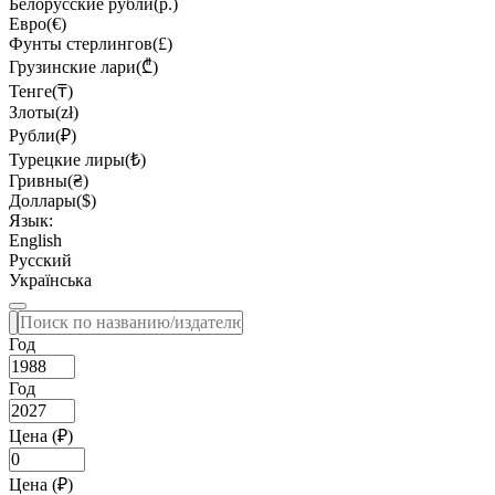
Белорусские рубли(р.)
Евро(€)
Фунты стерлингов(£)
Грузинские лари(₾)
Тенге(₸)
Злоты(zł)
Рубли(₽)
Турецкие лиры(₺)
Гривны(₴)
Доллары($)
Язык:
English
Русский
Українська
Год
Год
Цена (₽)
Цена (₽)