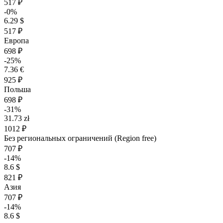
517 ₽
-0%
6.29 $
517 ₽
Европа
698 ₽
-25%
7.36 €
925 ₽
Польша
698 ₽
-31%
31.73 zł
1012 ₽
Без региональных ограничений (Region free)
707 ₽
-14%
8.6 $
821 ₽
Азия
707 ₽
-14%
8.6 $