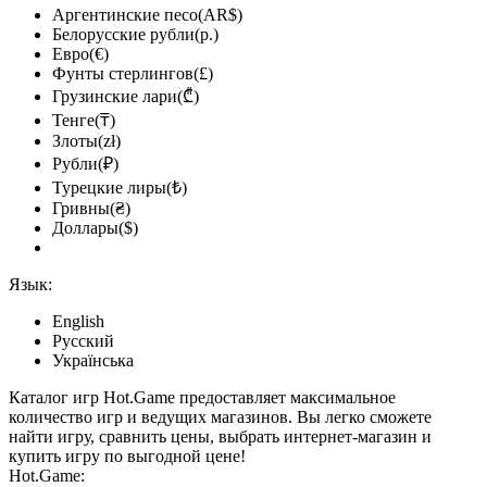
Аргентинские песо(AR$)
Белорусские рубли(р.)
Евро(€)
Фунты стерлингов(£)
Грузинские лари(₾)
Тенге(₸)
Злоты(zł)
Рубли(₽)
Турецкие лиры(₺)
Гривны(₴)
Доллары($)
Язык:
English
Русский
Українська
Каталог игр Hot.Game предоставляет максимальное
количество игр и ведущих магазинов. Вы легко сможете
найти игру, сравнить цены, выбрать интернет-магазин и
купить игру по выгодной цене!
Hot.Game: