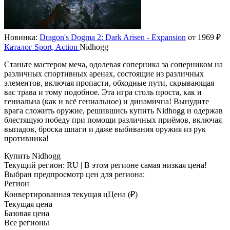
Новинка:
Dragon's Dogma 2: Dark Arisen - Expansion
от 1969 ₽
Каталог
Sport, Action
Nidhogg
Станьте мастером меча, одолевая соперника за соперником на
различных спортивных аренах, состоящие из различных
элементов, включая пропасти, обходные пути, скрывающая
вас трава и тому подобное. Эта игра столь проста, как и
гениальна (как и всё гениальное) и динамична! Вынудите
врага сложить оружие, решившись купить Nidhogg и одержав
блестящую победу при помощи различных приёмов, включая
выпадов, броска шпаги и даже выбивания оружия из рук
противника!
Купить Nidhogg
Текущий регион:
RU
| В этом регионе самая низкая цена!
Выбран предпросмотр цен для региона:
Регион
Конвертированная текущая ц
Ц
ена (₽)
Текущая цена
Базовая цена
Все регионы