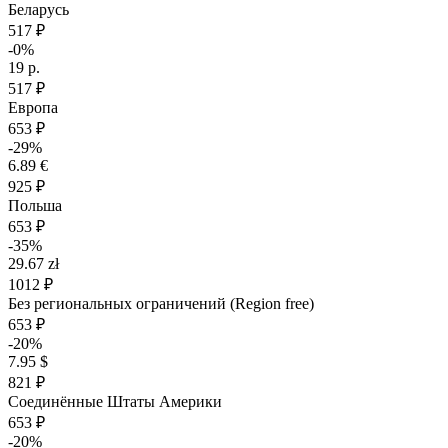
Беларусь
517 ₽
-0%
19 р.
517 ₽
Европа
653 ₽
-29%
6.89 €
925 ₽
Польша
653 ₽
-35%
29.67 zł
1012 ₽
Без региональных ограничений (Region free)
653 ₽
-20%
7.95 $
821 ₽
Соединённые Штаты Америки
653 ₽
-20%