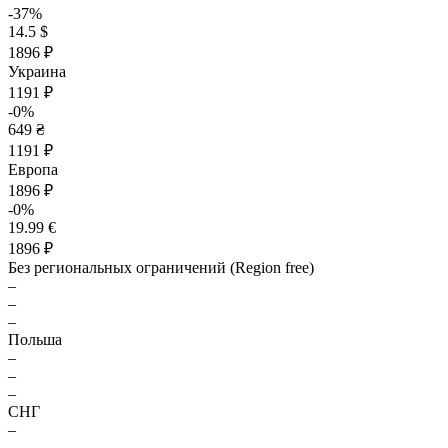
-37%
14.5 $
1896 ₽
Украина
1191 ₽
-0%
649 ₴
1191 ₽
Европа
1896 ₽
-0%
19.99 €
1896 ₽
Без региональных ограничений (Region free)
–
–
–
Польша
–
–
–
СНГ
–
–