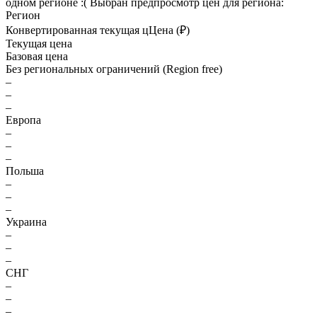
одном регионе :(
Выбран предпросмотр цен для региона:
Регион
Конвертированная текущая ц
Ц
ена (₽)
Текущая цена
Базовая цена
Без региональных ограничений (Region free)
–
–
–
Европа
–
–
–
Польша
–
–
–
Украина
–
–
–
СНГ
–
–
–