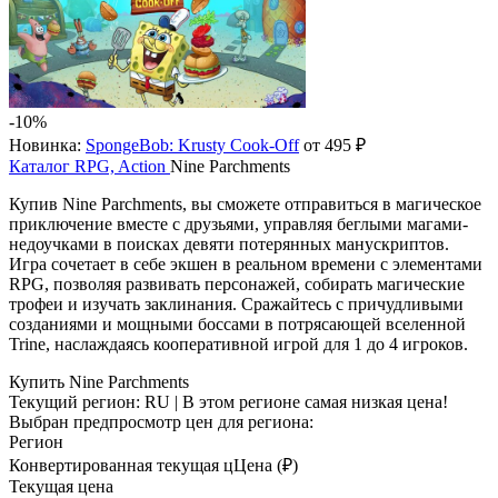
-10%
Новинка:
SpongeBob: Krusty Cook-Off
от 495 ₽
Каталог
RPG, Action
Nine Parchments
Купив Nine Parchments, вы сможете отправиться в магическое
приключение вместе с друзьями, управляя беглыми магами-
недоучками в поисках девяти потерянных манускриптов.
Игра сочетает в себе экшен в реальном времени с элементами
RPG, позволяя развивать персонажей, собирать магические
трофеи и изучать заклинания. Сражайтесь с причудливыми
созданиями и мощными боссами в потрясающей вселенной
Trine, наслаждаясь кооперативной игрой для 1 до 4 игроков.
Купить Nine Parchments
Текущий регион:
RU
| В этом регионе самая низкая цена!
Выбран предпросмотр цен для региона:
Регион
Конвертированная текущая ц
Ц
ена (₽)
Текущая цена