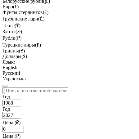
Белорусские рубли(р.)
Евро(€)
Фунты стерлингов(£)
Грузинские лари(₾)
Тенге(₸)
Злоты(zł)
Рубли(₽)
Турецкие лиры(₺)
Гривны(₴)
Доллары($)
Язык:
English
Русский
Українська
Год
Год
Цена (₽)
Цена (₽)