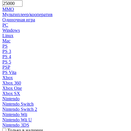
MMO
Мультиплеер/кооператив
Одиночная игра
PC
Windows
Linux
Mac
PS
PS 3
PS 4
PS 5
PSP
PS Vita
Xbox
Xbox 360
Xbox One
Xbox SX
Nintendo
Nintendo Switch
Nintendo Switch 2
Nintendo Wii
Nintendo Wii U
Nintendo 3DS
Только в наличии