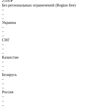
2516 ₽
Без региональных ограничений (Region free)
–
–
–
Украина
–
–
–
СНГ
–
–
–
Казахстан
–
–
–
Беларусь
–
–
–
Россия
–
–
–