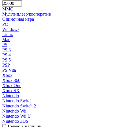
MMO
Мультиплеер/кооператив
Одиночная игра
PC
Windows
Linux
Mac
PS
PS 3
PS 4
PS 5
PSP
PS Vita
Xbox
Xbox 360
Xbox One
Xbox SX
Nintendo
Nintendo Switch
Nintendo Switch 2
Nintendo Wii
Nintendo Wii U
Nintendo 3DS
Только в наличии