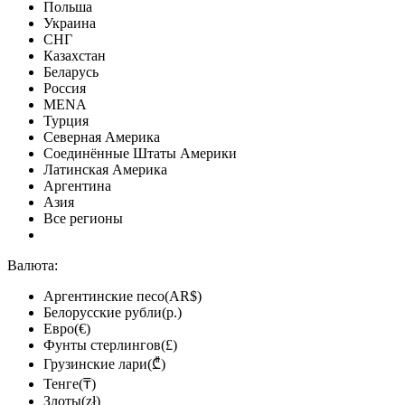
Польша
Украина
СНГ
Казахстан
Беларусь
Россия
MENA
Турция
Северная Америка
Соединённые Штаты Америки
Латинская Америка
Аргентина
Азия
Все регионы
Валюта:
Аргентинские песо(AR$)
Белорусские рубли(р.)
Евро(€)
Фунты стерлингов(£)
Грузинские лари(₾)
Тенге(₸)
Злоты(zł)