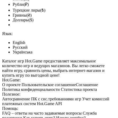
Рубли(₽)
Турецкие лиры(₺)
Гривны(₴)
Доллары($)
Язык:
English
Русский
Українська
Каталог игр Hot.Game предоставляет максимальное
количество игр и ведущих магазинов. Вы легко сможете
найти игру, сравнить цены, выбрать интернет-магазин и
купить игру по выгодной цене!
Hot.Game:
О проекте
Пользовательское соглашение
Соглашение
Политика конфиденциальности
Статистика
проекта
Полезное:
Автосравнение ПК с сис.требованиями игр
Учет комиссий
платежных систем
Hot.Game API
Помощь:
FAQ
– ответы на часто задаваемые вопросы
Служба
поддержки
Как купить игру?
Нашли ошибку?