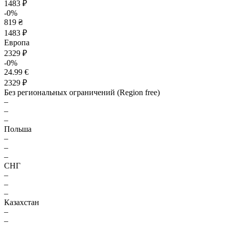
1483 ₽
-0%
819 ₴
1483 ₽
Европа
2329 ₽
-0%
24.99 €
2329 ₽
Без региональных ограничений (Region free)
–
–
–
Польша
–
–
–
СНГ
–
–
–
Казахстан
–
–