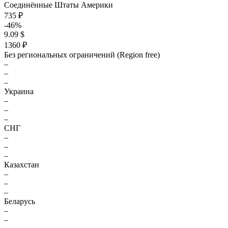
Соединённые Штаты Америки
735 ₽
-46%
9.09 $
1360 ₽
Без региональных ограничений (Region free)
–
–
–
Украина
–
–
–
СНГ
–
–
–
Казахстан
–
–
–
Беларусь
–
–