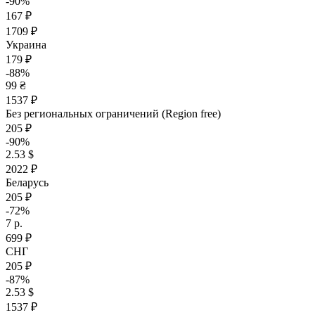
-90%
167 ₽
1709 ₽
Украина
179 ₽
-88%
99 ₴
1537 ₽
Без региональных ограничений (Region free)
205 ₽
-90%
2.53 $
2022 ₽
Беларусь
205 ₽
-72%
7 р.
699 ₽
СНГ
205 ₽
-87%
2.53 $
1537 ₽