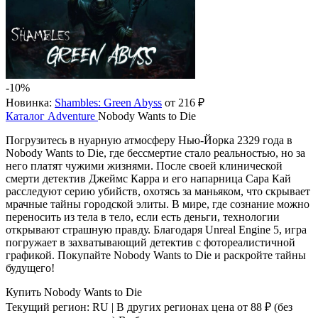
-10%
Новинка:
Shambles: Green Abyss
от 216 ₽
Каталог
Adventure
Nobody Wants to Die
Погрузитесь в нуарную атмосферу Нью-Йорка 2329 года в
Nobody Wants to Die, где бессмертие стало реальностью, но за
него платят чужими жизнями. После своей клинической
смерти детектив Джеймс Карра и его напарница Сара Кай
расследуют серию убийств, охотясь за маньяком, что скрывает
мрачные тайны городской элиты. В мире, где сознание можно
переносить из тела в тело, если есть деньги, технологии
открывают страшную правду. Благодаря Unreal Engine 5, игра
погружает в захватывающий детектив с фотореалистичной
графикой. Покупайте Nobody Wants to Die и раскройте тайны
будущего!
Купить Nobody Wants to Die
Текущий регион:
RU
| В других регионах цена
от 88 ₽
(без