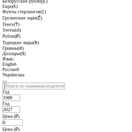
Белорусские рубли(р.)
Евро(€)
Фунты стерлингов(£)
Грузинские лари(₾)
Тенге(₸)
Злоты(zł)
Рубли(₽)
Турецкие лиры(₺)
Гривны(₴)
Доллары($)
Язык:
English
Русский
Українська
Год
Год
Цена (₽)
Цена (₽)