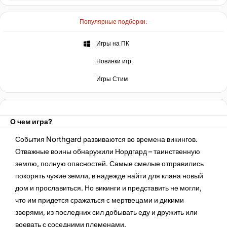
нет в наличии
Популярные подборки:
нет в наличии
Игры на ПК
Новинки игр
нет в наличии
Игры Стим
О чем игра?
События Northgard развиваются во времена викингов.
Отважные воины обнаружили Нордгард – таинственную
землю, полную опасностей. Самые смелые отправились
покорять чужие земли, в надежде найти для клана новый
дом и прославиться. Но викинги и представить не могли,
что им придется сражаться с мертвецами и дикими
зверями, из последних сил добывать еду и дружить или
воевать с соседними племенами.