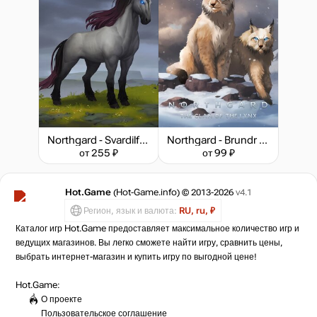
Northgard - Svardilfari, Clan of the Horse
Northgard - Brundr & Kaelinn, Clan of the Lynx
от 255 ₽
от 99 ₽
Hot.Game
(Hot-Game.info) © 2013-2026
v4.1
Регион, язык и валюта:
RU, ru, ₽
Каталог игр Hot.Game предоставляет максимальное количество игр и
ведущих магазинов. Вы легко сможете найти игру, сравнить цены,
выбрать интернет-магазин и купить игру по выгодной цене!
Hot.Game:
О проекте
Пользовательское соглашение