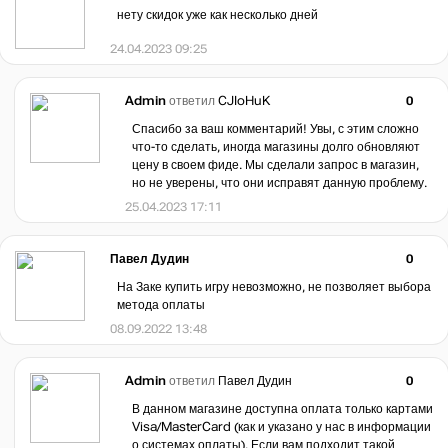
нету скидок уже как несколько дней
24.04.2023 09:25
Admin
ответил
CJIoHuK
0
Спасибо за ваш комментарий! Увы, с этим сложно
что-то сделать, иногда магазины долго обновляют
цену в своем фиде. Мы сделали запрос в магазин,
но не уверены, что они исправят данную проблему.
25.04.2023 17:11
Павел Дудин
0
На Заке купить игру невозможно, не позволяет выбора
метода оплаты
08.09.2022 13:48
Admin
ответил
Павел Дудин
0
В данном магазине доступна оплата только картами
Visa/MasterCard (как и указано у нас в информации
о системах оплаты). Если вам подходит такой