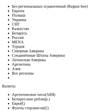
Без региональных ограничений (Region free)
Европа
Польша
Украина
СНГ
Казахстан
Беларусь
Россия
MENA
Турция
Северная Америка
Соединённые Штаты Америки
Латинская Америка
Аргентина
Азия
Все регионы
Валюта:
Аргентинские песо(AR$)
Белорусские рубли(р.)
Евро(€)
Фунты стерлингов(£)