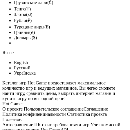
Грузинские лари(₾)
Тенге(₸)
Злоты(zł)
Рубли(₽)
Турецкие лиры(₺)
Гривны(₴)
Доллары($)
Язык:
English
Русский
Українська
Каталог игр Hot.Game предоставляет максимальное
количество игр и ведущих магазинов. Вы легко сможете
найти игру, сравнить цены, выбрать интернет-магазин и
купить игру по выгодной цене!
Hot.Game:
О проекте
Пользовательское соглашение
Соглашение
Политика конфиденциальности
Статистика
проекта
Полезное:
Автосравнение ПК с сис.требованиями игр
Учет комиссий
платежных систем
Hot.Game API