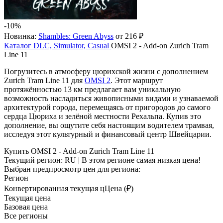
-10%
Новинка:
Shambles: Green Abyss
от 216 ₽
Каталог
DLC, Simulator, Casual
OMSI 2 - Add-on Zurich Tram
Line 11
Погрузитесь в атмосферу цюрихской жизни с дополнением
Zurich Tram Line 11 для
OMSI 2
. Этот маршрут
протяжённостью 13 км предлагает вам уникальную
возможность насладиться живописными видами и узнаваемой
архитектурой города, перемещаясь от пригородов до самого
сердца Цюриха и зелёной местности Рехальпа. Купив это
дополнение, вы ощутите себя настоящим водителем трамвая,
исследуя этот культурный и финансовый центр Швейцарии.
Купить OMSI 2 - Add-on Zurich Tram Line 11
Текущий регион:
RU
| В этом регионе самая низкая цена!
Выбран предпросмотр цен для региона:
Регион
Конвертированная текущая ц
Ц
ена (₽)
Текущая цена
Базовая цена
Все регионы