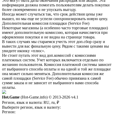
Это могут быть даты окончания распродаж или акций. Эта
информация должна помогать пользователям делать покупки
более своевременно и не упускать выгоду.
Иногда может случаться так, что срок действия цены уже
вышел, но мы еще не успели синхронизировать новую цену.
Дополнительная комиссия площадки (Service Fee)
Некоторые магазины (а особенно часто торговые площадки)
имеют дополнительную комиссию, которая начисляется при
оформлении покупки и не видна на странице товара.
В таких случаях мы стараемся учесть этот доп.сбор сразу и
вывести для вас финальную цену. Рядом с такими ценами вы
увидите иконку «плюс».
Не стоит путать этот вид доп.комиссий с комиссиями
платежных систем. Учет которых включается отдельно по
желанию пользователя. Комиссия платежной системы зависит
от выбранного способа оплаты и на одной и той же площадке
она может сильно меняться. Дополнительная комиссия же
самой площадки (Service Fee) обычно привязана к самой
сумме заказа и не зависит от выбранного вами способа
оплаты.
Hot.Game
(Hot-Game.info) © 2013-2026
v4.1
Регион, язык и валюта:
RU, ru, ₽
Выберите регион, язык и валюту:
Регион: