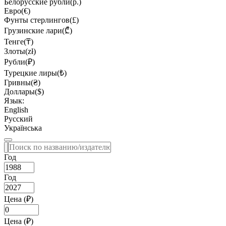
Белорусские рубли(р.)
Евро(€)
Фунты стерлингов(£)
Грузинские лари(₾)
Тенге(₸)
Злоты(zł)
Рубли(₽)
Турецкие лиры(₺)
Гривны(₴)
Доллары($)
Язык:
English
Русский
Українська
Год
Год
Цена (₽)
Цена (₽)