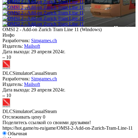
OMSI 2 - Add-on Zurich Tram Line 11
(
Windows
)
Инфо
Разработчик:
Simgames.ch
Издатель:
Mailsoft
Дата выхода:
29 апреля 2024г.
–
10
DLC
Simulator
Casual
Steam
Разработчик:
Simgames.ch
Издатель:
Mailsoft
Дата выхода:
29 апреля 2024г.
–
10
DLC
Simulator
Casual
Steam
Отслеживать цену
0
Поделитесь ссылкой со своими друзьями!
https://hot.game/ru-ru/game/OMSI-2-Add-on-Zurich-Tram-Line-11
Обычная