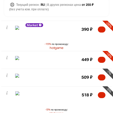
Текущий регион:
RU
| В других регионах цена
от 255 ₽
(без учета ком. при оплате)
-28%
Market
390
₽
-15%
по промокоду:
hotgame
-18%
449
₽
-7%
509
₽
-5%
518
₽
-5%
по промокоду: