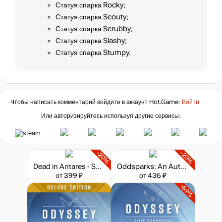
Статуя спарка Rocky;
Статуя спарка Scouty;
Статуя спарка Scrubby;
Статуя спарка Slashy;
Статуя спарка Stumpy.
Чтобы написать комментарий войдите в аккаунт
Hot.Game
:
Войти
Или авторизируйтесь используя другие сервисы:
-20%
-20%
Dead in Antares - Supporter's Pack
Oddsparks: An Automation Adventure - Coaster Rush
от 399 ₽
от 436 ₽
-64%