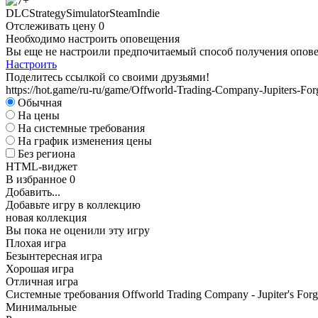
DLC
Strategy
Simulator
Steam
Indie
Отслеживать цену
0
Необходимо настроить оповещения
Вы еще не настроили предпочитаемый способ получения оповещ
Настроить
Поделитесь ссылкой со своими друзьями!
https://hot.game/ru-ru/game/Offworld-Trading-Company-Jupiters-For
Обычная
На цены
На системные требования
На график изменения цены
Без региона
HTML-виджет
В избранное
0
Добавить...
Добавьте игру в коллекцию
новая коллекция
Вы пока не оценили эту игру
Плохая игра
Безынтересная игра
Хорошая игра
Отличная игра
Системные требования Offworld Trading Company - Jupiter's Forg
Минимальные