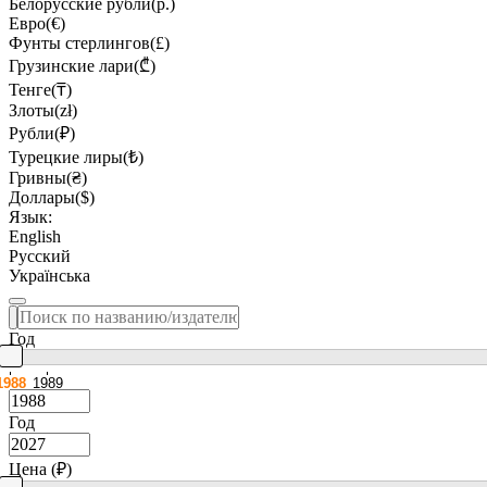
Белорусские рубли(р.)
Евро(€)
Фунты стерлингов(£)
Грузинские лари(₾)
Тенге(₸)
Злоты(zł)
Рубли(₽)
Турецкие лиры(₺)
Гривны(₴)
Доллары($)
Язык:
English
Русский
Українська
Год
1988
1989
Год
Цена (₽)