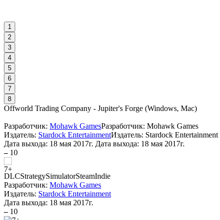
1
2
3
4
5
6
7
8
Offworld Trading Company - Jupiter's Forge
(
Windows, Mac
)
Разработчик:
Mohawk Games
Разработчик: Mohawk Games
Издатель:
Stardock Entertainment
Издатель: Stardock Entertainment
Дата выхода:
18 мая 2017г.
Дата выхода: 18 мая 2017г.
–
10
DLC
Strategy
Simulator
Steam
Indie
Разработчик:
Mohawk Games
Издатель:
Stardock Entertainment
Дата выхода:
18 мая 2017г.
–
10