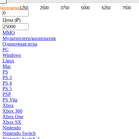
Бесплатно
1250
2500
3750
5000
6250
7500
Цена (₽)
MMO
Мультиплеер/кооператив
Одиночная игра
PC
Windows
Linux
Mac
PS
PS 3
PS 4
PS 5
PSP
PS Vita
Xbox
Xbox 360
Xbox One
Xbox SX
Nintendo
Nintendo Switch
Nintendo Switch 2