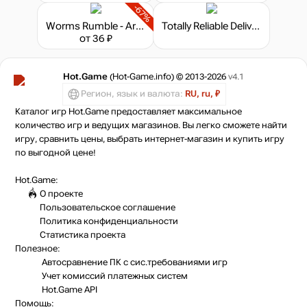
-67%
Worms Rumble - Armageddon Weapon Skin Pack
Totally Reliable Delivery Service - Express Package
от 36 ₽
Hot.Game
(Hot-Game.info) © 2013-2026
v4.1
Регион, язык и валюта:
RU, ru, ₽
Каталог игр Hot.Game предоставляет максимальное
количество игр и ведущих магазинов. Вы легко сможете найти
игру, сравнить цены, выбрать интернет-магазин и купить игру
по выгодной цене!
Hot.Game:
О проекте
Пользовательское соглашение
Политика конфиденциальности
Статистика
проекта
Полезное:
Автосравнение ПК с сис.требованиями игр
Учет комиссий
платежных систем
Hot.Game API
Помощь: