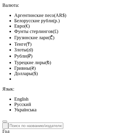
Валюта:
Аргентинские песо(AR$)
Белорусские рубли(р.)
Евро(€)
Фунты стерлингов(£)
Грузинские лари(₾)
Тенге(₸)
Злоты(zł)
Рубли(₽)
Турецкие лиры(₺)
Гривны(₴)
Доллары($)
Язык:
English
Русский
Українська
Год