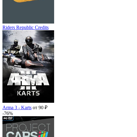
Riders Republic Credits
Arma 3 - Karts
от 90 ₽
-76%