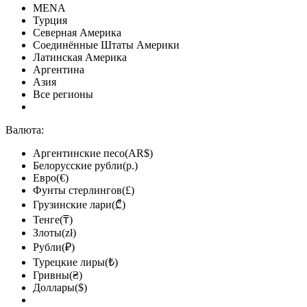
MENA
Турция
Северная Америка
Соединённые Штаты Америки
Латинская Америка
Аргентина
Азия
Все регионы
Валюта:
Аргентинские песо(AR$)
Белорусские рубли(р.)
Евро(€)
Фунты стерлингов(£)
Грузинские лари(₾)
Тенге(₸)
Злоты(zł)
Рубли(₽)
Турецкие лиры(₺)
Гривны(₴)
Доллары($)