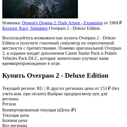
Новинка:
Dragon's Dogma 2: Dark Arisen - Expansion
от 1969 ₽
Каталог
Race, Simulator
Overpass 2 - Deluxe Edition
Воспользуйтесь возможностью купить Overpass 2 - Deluxe
Edition и получите гоночный симулятор по пересеченной
местности с препятствиями. Помимо оригинальной Overpass
2, в издание входят дополнения Career Starter Pack и Polaris
Vehicles Pack DLC, которые значительно улучшат ваше
времяпрепровождение в игре.
Купить Overpass 2 - Deluxe Edition
Текущий регион:
RU
| В других регионах цена
от 153 ₽
(без
учета ком. при оплате)
Выбран предпросмотр цен для
региона:
Регион
Конвертированная текущая ц
Ц
ена (₽)
Текущая цена
Базовая цена
Все регионы