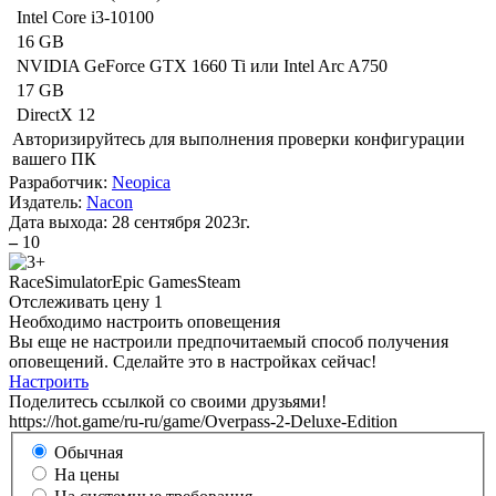
Intel Core i3-10100
16 GB
NVIDIA GeForce GTX 1660 Ti или Intel Arc A750
17 GB
DirectX 12
Авторизируйтесь
для выполнения проверки конфигурации
вашего ПК
Разработчик:
Neopica
Издатель:
Nacon
Дата выхода:
28 сентября 2023г.
–
10
Race
Simulator
Epic Games
Steam
Отслеживать цену
1
Необходимо настроить оповещения
Вы еще не настроили предпочитаемый способ получения
оповещений. Сделайте это в настройках сейчас!
Настроить
Поделитесь ссылкой со своими друзьями!
https://hot.game/ru-ru/game/Overpass-2-Deluxe-Edition
Обычная
На цены