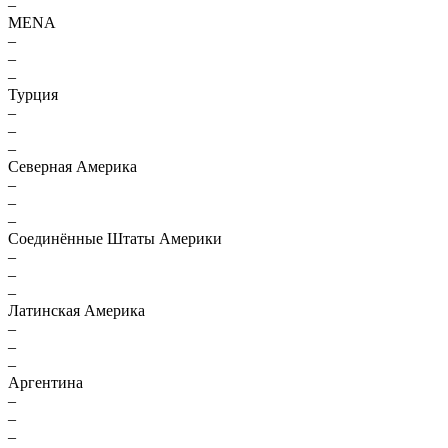
–
MENA
–
–
–
Турция
–
–
–
Северная Америка
–
–
–
Соединённые Штаты Америки
–
–
–
Латинская Америка
–
–
–
Аргентина
–
–
–