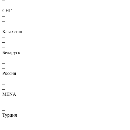
–
–
СНГ
–
–
–
Казахстан
–
–
–
Беларусь
–
–
–
Россия
–
–
–
MENA
–
–
–
Турция
–
–