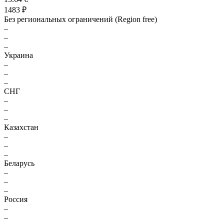
1483 ₽
Без региональных ограничений (Region free)
–
–
–
Украина
–
–
–
СНГ
–
–
–
Казахстан
–
–
–
Беларусь
–
–
–
Россия
–
–