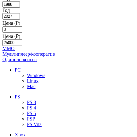
Год
Цена (₽)
Цена (₽)
MMO
Мультиплеер/кооператив
Одиночная игра
PC
Windows
Linux
Mac
PS
PS 3
PS 4
PS 5
PSP
PS Vita
Xbox