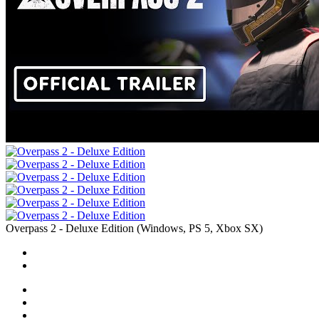
Overpass 2 - Deluxe Edition
(
Windows, PS 5, Xbox SX
)