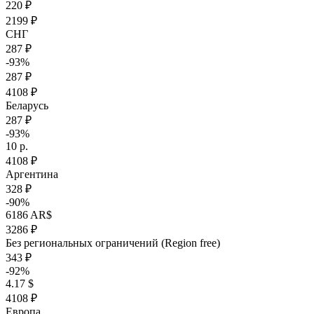
220 ₽
2199 ₽
СНГ
287 ₽
-93%
287 ₽
4108 ₽
Беларусь
287 ₽
-93%
10 р.
4108 ₽
Аргентина
328 ₽
-90%
6186 AR$
3286 ₽
Без региональных ограничений (Region free)
343 ₽
-92%
4.17 $
4108 ₽
Европа