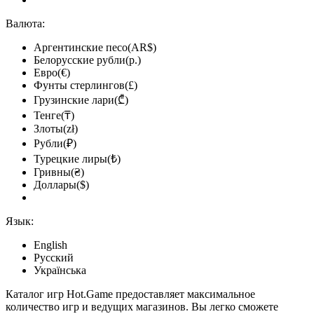
Валюта:
Аргентинские песо(AR$)
Белорусские рубли(р.)
Евро(€)
Фунты стерлингов(£)
Грузинские лари(₾)
Тенге(₸)
Злоты(zł)
Рубли(₽)
Турецкие лиры(₺)
Гривны(₴)
Доллары($)
Язык:
English
Русский
Українська
Каталог игр Hot.Game предоставляет максимальное
количество игр и ведущих магазинов. Вы легко сможете