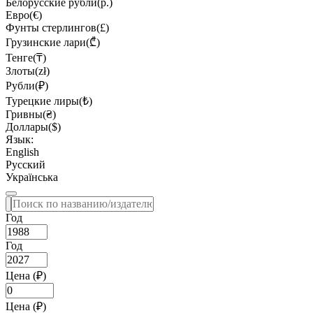
Белорусские рубли(р.)
Евро(€)
Фунты стерлингов(£)
Грузинские лари(₾)
Тенге(₸)
Злоты(zł)
Рубли(₽)
Турецкие лиры(₺)
Гривны(₴)
Доллары($)
Язык:
English
Русский
Українська
Год
Год
Цена (₽)
Цена (₽)