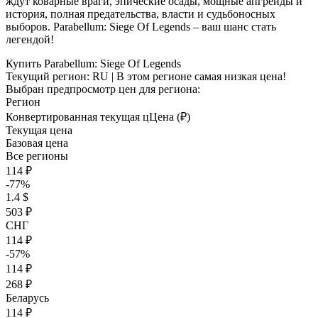
ждут коварные враги, эпические осады, мощные апгрейды и
история, полная предательства, власти и судьбоносных
выборов. Parabellum: Siege Of Legends – ваш шанс стать
легендой!
Купить Parabellum: Siege Of Legends
Текущий регион:
RU
| В этом регионе самая низкая цена!
Выбран предпросмотр цен для региона:
Регион
Конвертированная текущая ц
Ц
ена (₽)
Текущая цена
Базовая цена
Все регионы
114 ₽
-77%
1.4 $
503 ₽
СНГ
114 ₽
-57%
114 ₽
268 ₽
Беларусь
114 ₽