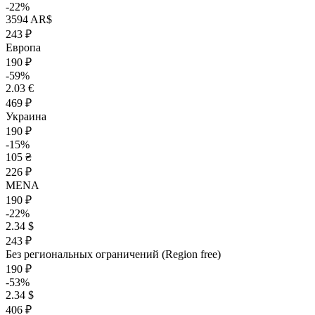
-22%
3594 AR$
243 ₽
Европа
190 ₽
-59%
2.03 €
469 ₽
Украина
190 ₽
-15%
105 ₴
226 ₽
MENA
190 ₽
-22%
2.34 $
243 ₽
Без региональных ограничений (Region free)
190 ₽
-53%
2.34 $
406 ₽