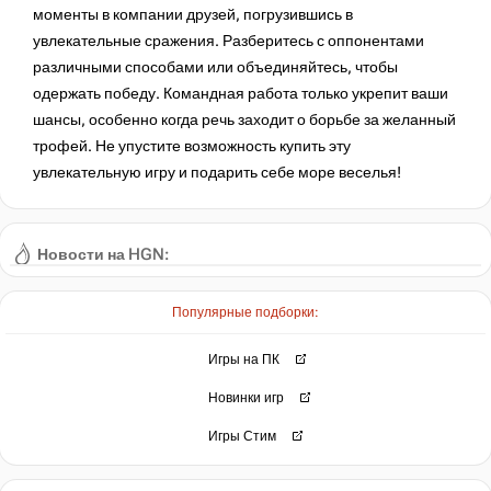
моменты в компании друзей, погрузившись в
увлекательные сражения. Разберитесь с оппонентами
различными способами или объединяйтесь, чтобы
одержать победу. Командная работа только укрепит ваши
шансы, особенно когда речь заходит о борьбе за желанный
трофей. Не упустите возможность купить эту
увлекательную игру и подарить себе море веселья!
Вышел файтинг со зверьми Party Animals - его онлайн в
Steam превысил 100 тысяч игроков
Новости на HGN:
Популярные подборки:
Игры на ПК
Новинки игр
Игры Стим