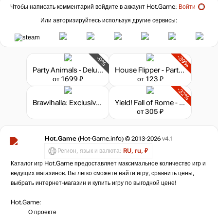
Чтобы написать комментарий войдите в аккаунт
Hot.Game
:
Войти
Или авторизируйтесь используя другие сервисы:
-39%
-9%
Party Animals - Deluxe Edition
House Flipper - Party Furniture Pack
от 1699 ₽
от 123 ₽
-32%
Brawlhalla: Exclusive SteelSeries Apex Keysword
Yield! Fall of Rome - Supporter Pack
от 305 ₽
Hot.Game
(Hot-Game.info) © 2013-2026
v4.1
Регион, язык и валюта:
RU, ru, ₽
Каталог игр Hot.Game предоставляет максимальное количество игр и
ведущих магазинов. Вы легко сможете найти игру, сравнить цены,
выбрать интернет-магазин и купить игру по выгодной цене!
Hot.Game:
О проекте