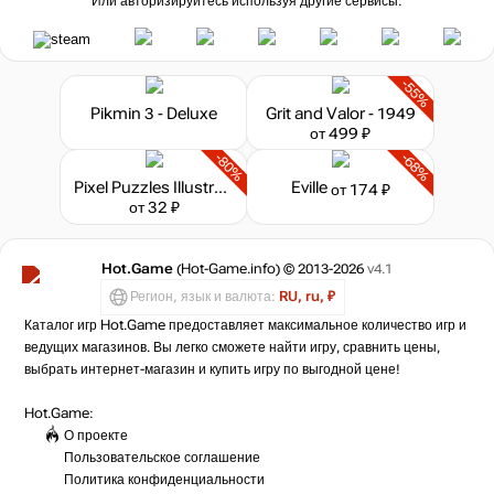
Или авторизируйтесь используя другие сервисы:
-55%
Pikmin 3 - Deluxe
Grit and Valor - 1949
от 499 ₽
-80%
-68%
Pixel Puzzles Illustrations & Anime - Jigsaw Pack: Mechs
Eville
от 174 ₽
от 32 ₽
Hot.Game
(Hot-Game.info) © 2013-2026
v4.1
Регион, язык и валюта:
RU, ru, ₽
Каталог игр Hot.Game предоставляет максимальное количество игр и
ведущих магазинов. Вы легко сможете найти игру, сравнить цены,
выбрать интернет-магазин и купить игру по выгодной цене!
Hot.Game:
О проекте
Пользовательское соглашение
Политика конфиденциальности