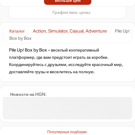
Больше цен
t
759
₽
График мин. цены
-5%
774
₽
Каталог
Action, Simulator, Casual, Adventure
Pile Up!
Box by Box
-5%
по промокоду:
Hotgame
Pile Up! Box by Box – веселый кооперативный
-3%
платформер, где вам предстоит играть за коробки.
791
₽
Координируйтесь с друзьями, исследуйте красочный мир,
доставляйте грузы и веселитесь на полную.
-3%
по промокоду:
HOT-GAME3
Новости на HGN:
815
₽
нет в наличии
Популярные подборки: