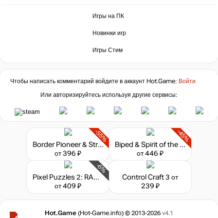
Игры на ПК
Новинки игр
Игры Стим
Чтобы написать комментарий войдите в аккаунт
Hot.Game
:
Войти
Или авторизируйтесь используя другие сервисы:
-55%
-45%
Border Pioneer & Stray Path Bundle
Biped & Spirit of the Island - Bundle
от 396 ₽
от 446 ₽
-6%
Pixel Puzzles 2: RADical ROACH
Control Craft 3
от
от 409 ₽
239 ₽
Hot.Game
(Hot-Game.info) © 2013-2026
v4.1