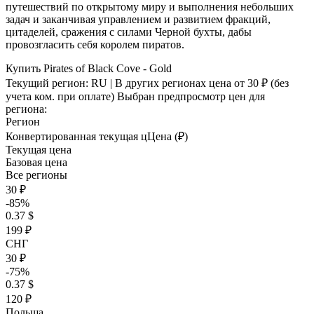
путешествий по открытому миру и выполнения небольших
задач и заканчивая управлением и развитием фракций,
цитаделей, сражения с силами Черной бухты, дабы
провозгласить себя королем пиратов.
Купить Pirates of Black Cove - Gold
Текущий регион:
RU
| В других регионах цена
от 30 ₽
(без
учета ком. при оплате)
Выбран предпросмотр цен для
региона:
Регион
Конвертированная текущая ц
Ц
ена (₽)
Текущая цена
Базовая цена
Все регионы
30 ₽
-85%
0.37 $
199 ₽
СНГ
30 ₽
-75%
0.37 $
120 ₽
Польша