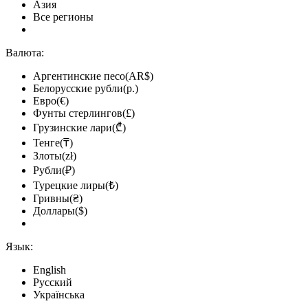
Азия
Все регионы
Валюта:
Аргентинские песо(AR$)
Белорусские рубли(р.)
Евро(€)
Фунты стерлингов(£)
Грузинские лари(₾)
Тенге(₸)
Злоты(zł)
Рубли(₽)
Турецкие лиры(₺)
Гривны(₴)
Доллары($)
Язык:
English
Русский
Українська