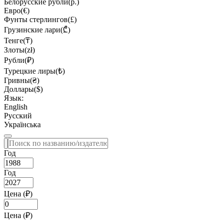
Белорусские рубли(р.)
Евро(€)
Фунты стерлингов(£)
Грузинские лари(₾)
Тенге(₸)
Злоты(zł)
Рубли(₽)
Турецкие лиры(₺)
Гривны(₴)
Доллары($)
Язык:
English
Русский
Українська
Год
Год
Цена (₽)
Цена (₽)