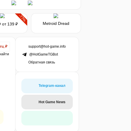
-77%
b
Metroid Dread
от 139 ₽
support@hot-game.info
ru, ₽
 найти
@HotGameTGBot
Обратная связь
Telegram-канал
Hot Game News