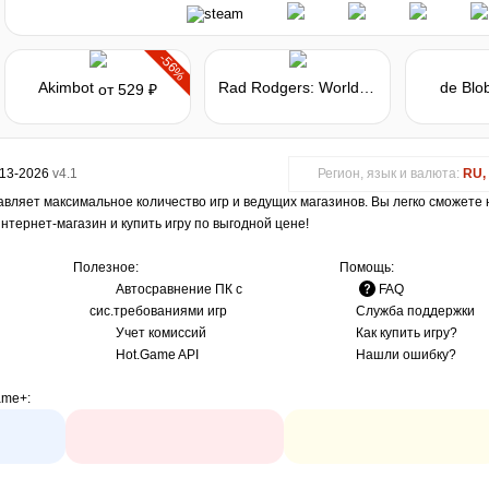
-56%
Akimbot
Rad Rodgers: World One
de Blo
от 529 ₽
013-2026
v4.1
Регион, язык и валюта:
RU, 
авляет максимальное количество игр и ведущих магазинов. Вы легко сможете
интернет-магазин и купить игру по выгодной цене!
Полезное:
Помощь:
Автосравнение ПК с
FAQ
сис.требованиями игр
Служба поддержки
Учет комиссий
Как купить игру?
Hot.Game API
Нашли ошибку?
ame+
: