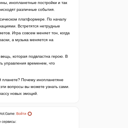
ины, инопланетные постройки и так
оисходят различные события.
ассическом платформере. По началу
кациями. Встретятся нетрудные
етов. Игра совсем меняет тон, когда
аски, а музыка меняется на
я вещь, которая подвластна герою. В
ть управления временем, что
той планете? Почему инопланетяне
 эти вопросы вы можете узнать сами.
массу новых эмоций.
Hot.Game
:
Войти
е сервисы: