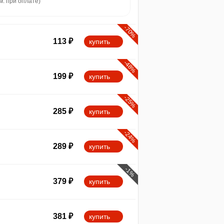
м. при оплате)
-70%
113
₽
купить
-48%
199
₽
купить
-25%
285
₽
купить
-24%
289
₽
купить
-1%
379
₽
купить
381
₽
купить