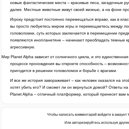
новые фантастические места – красивые леса, загадочные ру
далее. Местные животные живут своей жизнью, а на фоне пр
Игроку предстоит постоянно перемещаться вправо, как в кл
вы просто любуетесь миром игры и перемещаетесь между ло
головоломки, суть которых заключается в перемещении предм
появляются инопланетяне – начинают преобладать темные кр
агрессивную.
Мир Planet Alpha зависит от солнечного цикла, и это единственна
процессе прохождения вы откроете способность – возможнос
пригодится в решении головоломок и борьбе с врагами.
И все же история завораживает – как человек оказался на э
хотят убить его? И сможет ли он вернуться домой? Ответы на
Planet Alpha – отличный платформер, который принесет вам 
Чтобы написать комментарий войдите в аккаунт
Или авторизируйтесь используя други