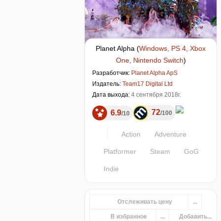
Planet Alpha
(
Windows, PS 4, Xbox
One, Nintendo Switch
)
Разработчик:
Planet Alpha ApS
Издатель:
Team17 Digital Ltd
Дата выхода:
4 сентября 2018г.
72
6.9
100
10
Action
Adventure
Platformer
Steam
GoG
Indie
Отслеживать цену
...
В избранное
...
Добавить...