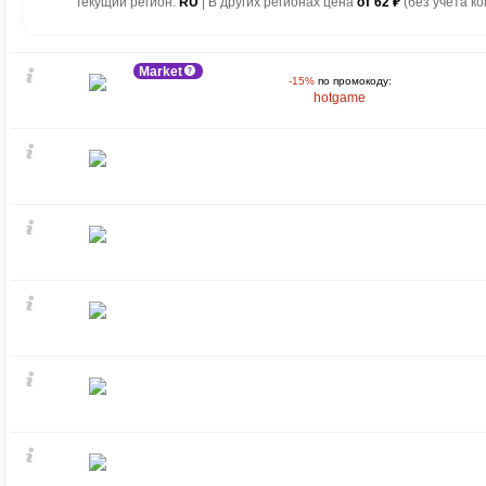
Текущий регион:
RU
| В других регионах цена
от 62 ₽
(без учета ко
Market
-15%
по промокоду:
hotgame