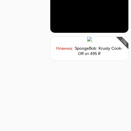
-10%
Новинка:
SpongeBob: Krusty Cook-
Off
от 495 ₽