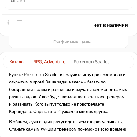
оплате)
5,000
4,500
min
4199
нет в наличии
2024
2025
2026
t
График мин. цены
Каталог
RPG, Adventure
Pokemon Scarlet
Купите Pokemon Scarlet и получите игру про покемонов с
открытым миром! Ваша задача здесь – бегать по
бескрайним полям и равнинам и изучать покемонов самых
разных видов. У вас будет возможность стать их тренером
и развивать. Кого вы тут только не повстречаете:
Кораидона, Спригатито, Фуэкоко и многих других.
В общем, лучше один раз увидеть, чем сто раз услышать.
Станьте самым лучшим тренером покемонов всех времён!