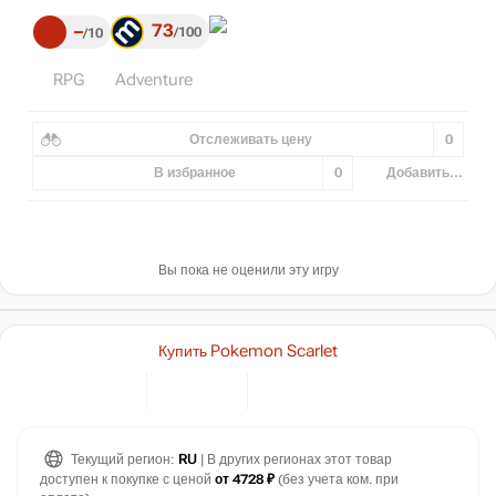
73
–
100
10
RPG
Adventure
Отслеживать цену
0
В избранное
0
Добавить...
Вы пока не оценили эту игру
Купить Pokemon Scarlet
₽
max
5999
6,000
Текущий регион:
RU
| В других регионах этот товар
5,500
доступен к покупке с ценой
от 4728 ₽
(без учета ком. при