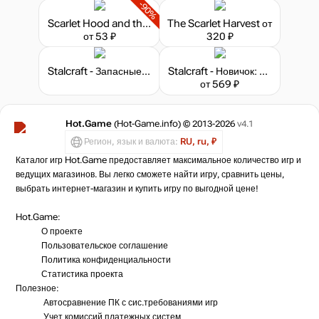
-90%
Scarlet Hood and the Wicked Wood
The Scarlet Harvest
от
от 53 ₽
320 ₽
Stalcraft - Запасные детали
Stalcraft - Новичок: Исследователь (перс.)
от 569 ₽
Hot.Game
(Hot-Game.info) © 2013-2026
v4.1
Регион, язык и валюта:
RU, ru, ₽
Каталог игр Hot.Game предоставляет максимальное количество игр и
ведущих магазинов. Вы легко сможете найти игру, сравнить цены,
выбрать интернет-магазин и купить игру по выгодной цене!
Hot.Game:
О проекте
Пользовательское соглашение
Политика конфиденциальности
Статистика
проекта
Полезное:
Автосравнение ПК с сис.требованиями игр
Учет комиссий
платежных систем