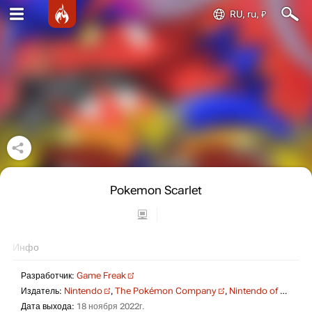
RU, ru, ₽
Pokemon Scarlet
Инфо
Разработчик:
Game Freak
Издатель:
Nintendo
,
The Pokémon Company
,
Nintendo of America
Дата выхода:
18 ноября 2022г.