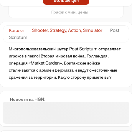
Больше цен
t
нет в наличии
График мин. цены
нет в наличии
Каталог
Shooter, Strategy, Action, Simulator
Post
Scriptum
нет в наличии
Многопользовательский шутер Post Scriptum отправляет
игроков в пекло! Вторая мировая война, Голландия,
операция «Market Garden». Британские войска
нет в наличии
сталкиваются с армией Верхмата и ведут ожесточенные
сражения за территории. Какую сторону примете вы?
нет в наличии
Новости на HGN:
нет в наличии
нет в наличии