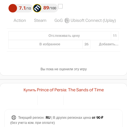
89
7.1
100
10
Action
Steam
GoG
Ubisoft Connect (Uplay)
Отслеживать цену
11
В избранное
26
Добавить...
Вы пока не оценили эту игру
Купить Prince of Persia: The Sands of Time
Текущий регион:
RU
| В других регионах цена
от 90 ₽
(без учета ком. при оплате)