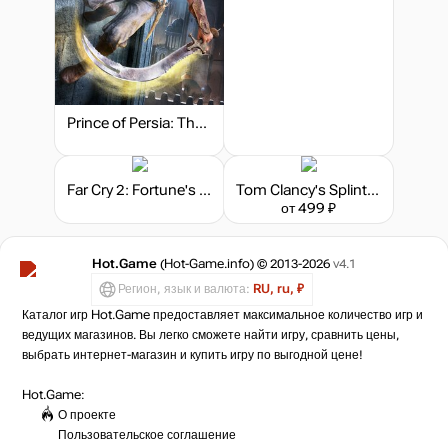
Prince of Persia: The Sands of Time Remake
Far Cry 2: Fortune's Edition
Tom Clancy's Splinter Cell
от 499 ₽
Hot.Game
(Hot-Game.info) © 2013-2026
v4.1
Регион, язык и валюта:
RU, ru, ₽
Каталог игр Hot.Game предоставляет максимальное количество игр и
ведущих магазинов. Вы легко сможете найти игру, сравнить цены,
выбрать интернет-магазин и купить игру по выгодной цене!
Hot.Game:
О проекте
Пользовательское соглашение