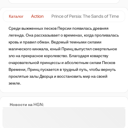
нет в наличии
Каталог
Action
Prince of Persia: The Sands of Time
Среди выжженных песков Персии появилась древняя
нет в наличии
легенда. Она рассказывает о временах, когда проливалась
кровь и правил обман. Ведомый темными силами
магического кинжала, юный Принц выпустил смертельное
нет в наличии
зло на прекрасное королевство. Благодаря коварству
очаровательной принцессы и абсолютным силам Песков
Времени, Принц пускается в трудный путь, чтобы вернуть
нет в наличии
проклятые залы Дворца и восстановить мир на своей
земле.
нет в наличии
Новости на HGN:
нет в наличии