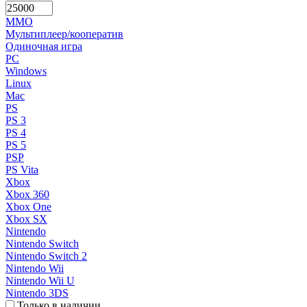
MMO
Мультиплеер/кооператив
Одиночная игра
PC
Windows
Linux
Mac
PS
PS 3
PS 4
PS 5
PSP
PS Vita
Xbox
Xbox 360
Xbox One
Xbox SX
Nintendo
Nintendo Switch
Nintendo Switch 2
Nintendo Wii
Nintendo Wii U
Nintendo 3DS
Только в наличии