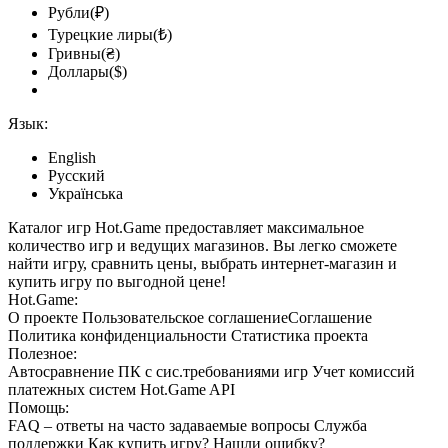
Рубли(₽)
Турецкие лиры(₺)
Гривны(₴)
Доллары($)
Язык:
English
Русский
Українська
Каталог игр Hot.Game предоставляет максимальное
количество игр и ведущих магазинов. Вы легко сможете
найти игру, сравнить цены, выбрать интернет-магазин и
купить игру по выгодной цене!
Hot.Game:
О проекте
Пользовательское соглашение
Соглашение
Политика конфиденциальности
Статистика
проекта
Полезное:
Автосравнение ПК с сис.требованиями игр
Учет комиссий
платежных систем
Hot.Game API
Помощь:
FAQ
– ответы на часто задаваемые вопросы
Служба
поддержки
Как купить игру?
Нашли ошибку?