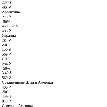
2.99 $
488 ₽
Аргентина
243 ₽
-50%
4593 AR$
488 ₽
Украина
284 ₽
-50%
156 ₴
569 ₽
СНГ
284 ₽
-50%
3.49 $
569 ₽
Соединённые Штаты Америки
406 ₽
-50%
4.99 $
813 ₽
Северная Америка