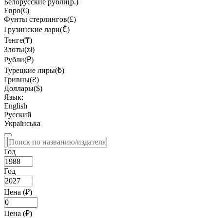
Белорусские рубли(р.)
Евро(€)
Фунты стерлингов(£)
Грузинские лари(₾)
Тенге(₸)
Злоты(zł)
Рубли(₽)
Турецкие лиры(₺)
Гривны(₴)
Доллары($)
Язык:
English
Русский
Українська
Год
Год
Цена (₽)
Цена (₽)