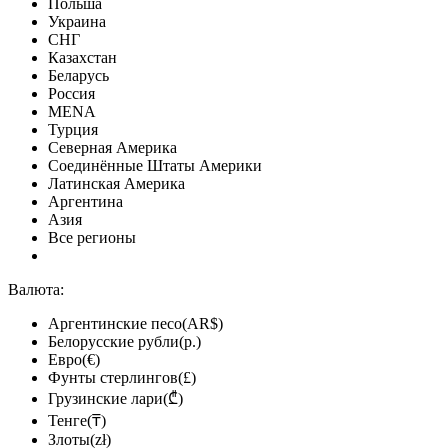
Польша
Украина
СНГ
Казахстан
Беларусь
Россия
MENA
Турция
Северная Америка
Соединённые Штаты Америки
Латинская Америка
Аргентина
Азия
Все регионы
Валюта:
Аргентинские песо(AR$)
Белорусские рубли(р.)
Евро(€)
Фунты стерлингов(£)
Грузинские лари(₾)
Тенге(₸)
Злоты(zł)