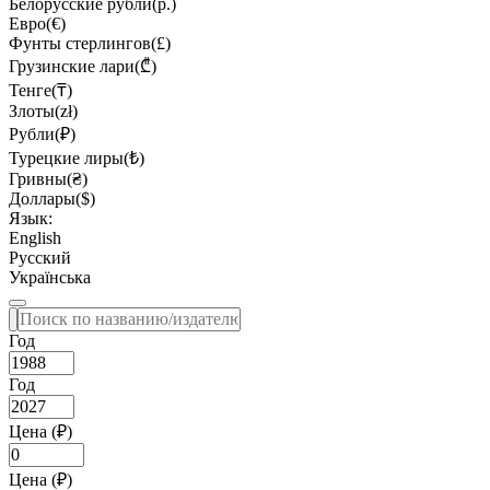
Белорусские рубли(р.)
Евро(€)
Фунты стерлингов(£)
Грузинские лари(₾)
Тенге(₸)
Злоты(zł)
Рубли(₽)
Турецкие лиры(₺)
Гривны(₴)
Доллары($)
Язык:
English
Русский
Українська
Год
Год
Цена (₽)
Цена (₽)