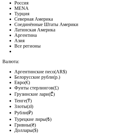
Россия
MENA
Турция
Северная Америка
Соединённые Штаты Америки
Латинская Америка
Аргентина
Азия
Все регионы
Валюта:
Аргентинские песо(AR$)
Белорусские рубли(р.)
Евро(€)
Фунты стерлингов(£)
Грузинские лари(₾)
Тенге(₸)
Злоты(zł)
Рубли(₽)
Турецкие лиры(₺)
Гривны(₴)
Доллары($)