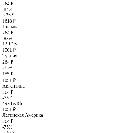
264 ₽
-84%
3.26 $
1618 ₽
Польша
264 ₽
-83%
12.17 zł
1561 ₽
Турция
264 ₽
-75%
155 ₺
1051 ₽
Аргентина
264 ₽
-75%
4978 AR$
1051 ₽
Латинская Америка
264 ₽
-75%
3.26 $