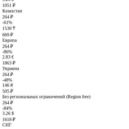
1051 ₽
Казахстан
264 ₽
-61%
1539 ₸
669 ₽
Европа
264 ₽
-86%
2.83 €
1863 ₽
Украина
264 ₽
-48%
146 ₴
505 ₽
Без региональных ограничений (Region free)
264 ₽
-84%
3.26 $
1618 ₽
СНГ