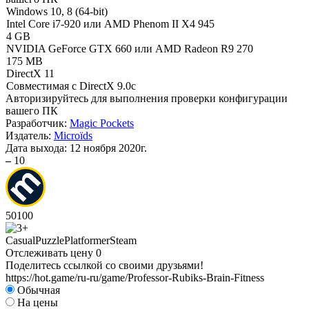
Windows 10, 8 (64-bit)
Intel Core i7-920 или AMD Phenom II X4 945
4 GB
NVIDIA GeForce GTX 660 или AMD Radeon R9 270
175 MB
DirectX 11
Совместимая с DirectX 9.0c
Авторизируйтесь
для выполнения проверки конфигурации
вашего ПК
Разработчик:
Magic Pockets
Издатель:
Microïds
Дата выхода:
12 ноября 2020г.
–
10
50
100
Casual
Puzzle
Platformer
Steam
Отслеживать цену
0
Поделитесь ссылкой со своими друзьями!
https://hot.game/ru-ru/game/Professor-Rubiks-Brain-Fitness
Обычная
На цены