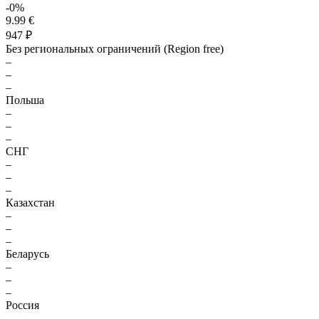
-0%
9.99 €
947 ₽
Без региональных ограничений (Region free)
–
–
–
Польша
–
–
–
СНГ
–
–
–
Казахстан
–
–
–
Беларусь
–
–
–
Россия
–