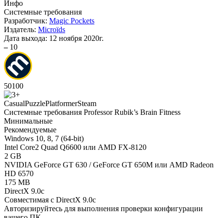
Инфо
Системные требования
Разработчик:
Magic Pockets
Издатель:
Microïds
Дата выхода:
12 ноября 2020г.
–
10
50
100
Casual
Puzzle
Platformer
Steam
Системные требования Professor Rubik’s Brain Fitness
Минимальные
Рекомендуемые
Windows 10, 8, 7 (64-bit)
Intel Core2 Quad Q6600 или AMD FX-8120
2 GB
NVIDIA GeForce GT 630 / GeForce GT 650M или AMD Radeon
HD 6570
175 MB
DirectX 9.0c
Совместимая с DirectX 9.0c
Авторизируйтесь
для выполнения проверки конфигурации
вашего ПК