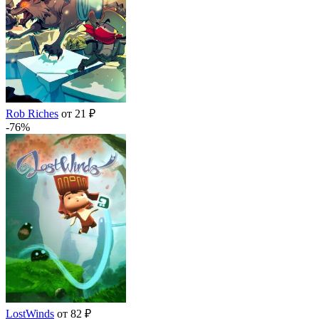
Rob Riches
от 21 ₽
-76%
LostWinds
от 82 ₽