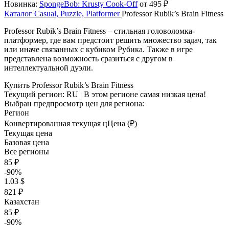
Новинка:
SpongeBob: Krusty Cook-Off
от 495 ₽
Каталог
Casual, Puzzle, Platformer
Professor Rubik’s Brain Fitness
Professor Rubik’s Brain Fitness – стильная головоломка-
платформер, где вам предстоит решить множество задач, так
или иначе связанных с кубиком Рубика. Также в игре
представлена возможность сразиться с другом в
интеллектуальной дуэли.
Купить Professor Rubik’s Brain Fitness
Текущий регион:
RU
| В этом регионе самая низкая цена!
Выбран предпросмотр цен для региона:
Регион
Конвертированная текущая ц
Ц
ена (₽)
Текущая цена
Базовая цена
Все регионы
85 ₽
-90%
1.03 $
821 ₽
Казахстан
85 ₽
-90%