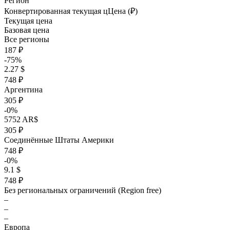
Регион
Конвертированная текущая ц
Ц
ена (₽)
Текущая цена
Базовая цена
Все регионы
187 ₽
-75%
2.27 $
748 ₽
Аргентина
305 ₽
-0%
5752 AR$
305 ₽
Соединённые Штаты Америки
748 ₽
-0%
9.1 $
748 ₽
Без региональных ограничений (Region free)
–
–
–
Европа