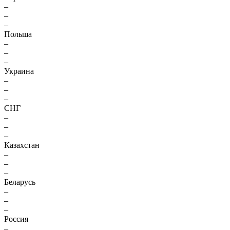
–
–
–
Польша
–
–
–
Украина
–
–
–
СНГ
–
–
–
Казахстан
–
–
–
Беларусь
–
–
–
Россия
–