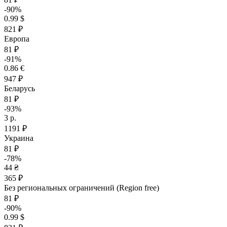
-90%
0.99 $
821 ₽
Европа
81 ₽
-91%
0.86 €
947 ₽
Беларусь
81 ₽
-93%
3 р.
1191 ₽
Украина
81 ₽
-78%
44 ₴
365 ₽
Без региональных ограничений (Region free)
81 ₽
-90%
0.99 $