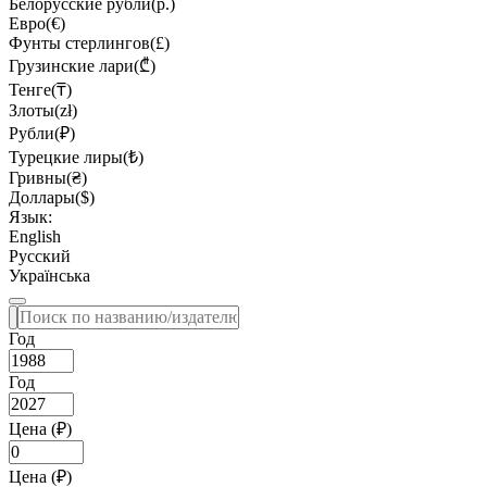
Белорусские рубли(р.)
Евро(€)
Фунты стерлингов(£)
Грузинские лари(₾)
Тенге(₸)
Злоты(zł)
Рубли(₽)
Турецкие лиры(₺)
Гривны(₴)
Доллары($)
Язык:
English
Русский
Українська
Год
Год
Цена (₽)
Цена (₽)