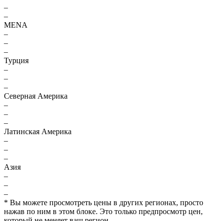
–
–
MENA
–
–
–
Турция
–
–
–
Северная Америка
–
–
–
Латинская Америка
–
–
–
Азия
–
–
–
* Вы можете просмотреть цены в других регионах, просто
нажав по ним в этом блоке. Это только предпросмотр цен,
который не меняет ваш регион.