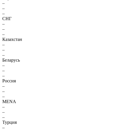
–
–
–
СНГ
–
–
–
Казахстан
–
–
–
Беларусь
–
–
–
Россия
–
–
–
MENA
–
–
–
Турция
–