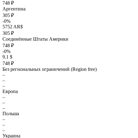
748 ₽
Аргентина
305 ₽
-0%
5752 AR$
305 ₽
Соединённые Штаты Америки
748 ₽
-0%
9.1 $
748 ₽
Без региональных ограничений (Region free)
–
–
–
Европа
–
–
–
Польша
–
–
–
Украина