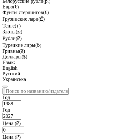
Белорусские рубли(р.)
Евро(€)
Фунты стерлингов(£)
Грузинские лари(₾)
Тенге(₸)
Злоты(zł)
Рубли(₽)
Турецкие лиры(₺)
Гривны(₴)
Доллары($)
Язык:
English
Русский
Українська
Год
Год
Цена (₽)
Цена (₽)