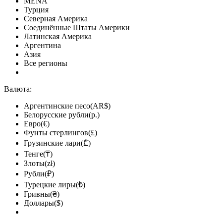
MENA
Турция
Северная Америка
Соединённые Штаты Америки
Латинская Америка
Аргентина
Азия
Все регионы
Валюта:
Аргентинские песо(AR$)
Белорусские рубли(р.)
Евро(€)
Фунты стерлингов(£)
Грузинские лари(₾)
Тенге(₸)
Злоты(zł)
Рубли(₽)
Турецкие лиры(₺)
Гривны(₴)
Доллары($)