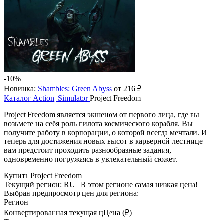
-10%
Новинка:
Shambles: Green Abyss
от 216 ₽
Каталог
Action, Simulator
Project Freedom
Project Freedom является экшеном от первого лица, где вы
возьмете на себя роль пилота космического корабля. Вы
получите работу в корпорации, о которой всегда мечтали. И
теперь для достижения новых высот в карьерной лестнице
вам предстоит проходить разнообразные задания,
одновременно погружаясь в увлекательный сюжет.
Купить Project Freedom
Текущий регион:
RU
| В этом регионе самая низкая цена!
Выбран предпросмотр цен для региона:
Регион
Конвертированная текущая ц
Ц
ена (₽)