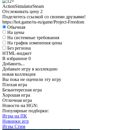
Action
Simulator
Steam
Отслеживать цену
2
Поделитесь ссылкой со своими друзьями!
https://hot.game/ru-ru/game/Project-Freedom
Обычная
На цены
На системные требования
На график изменения цены
Без региона
HTML-виджет
В избранное
0
Добавить...
Добавьте игру в коллекцию
новая коллекция
Вы пока не оценили эту игру
Плохая игра
Безынтересная игра
Хорошая игра
Отличная игра
Новости на HGN:
Популярные подборки:
Игры на ПК
Новинки игр
Игры Стим