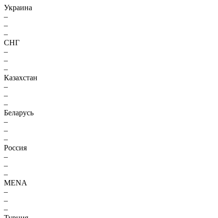
Украина
–
–
–
СНГ
–
–
–
Казахстан
–
–
–
Беларусь
–
–
–
Россия
–
–
–
MENA
–
–
–
Турция