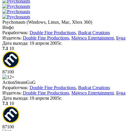
Psychonauts
(
Windows, Linux, Mac, Xbox 360
)
Инфо
Разработчик:
Double Fine Productions
,
Budcat Creations
Издатель:
Double Fine Productions
,
Majesco Entertainment
,
Бука
Дата выхода:
19 апреля 2005г.
7.1
10
87
100
Action
Steam
GoG
Разработчик:
Double Fine Productions
,
Budcat Creations
Издатель:
Double Fine Productions
,
Majesco Entertainment
,
Бука
Дата выхода:
19 апреля 2005г.
7.1
10
87
100