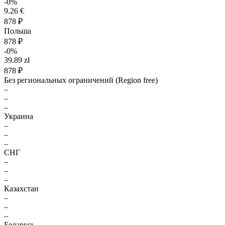
-0%
9.26 €
878 ₽
Польша
878 ₽
-0%
39.89 zł
878 ₽
Без региональных ограничений (Region free)
–
–
–
Украина
–
–
–
СНГ
–
–
–
Казахстан
–
–
–
Беларусь