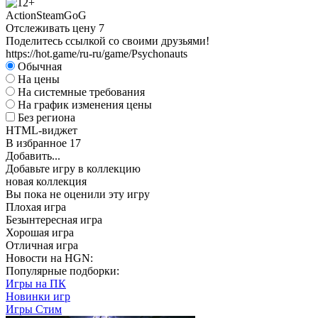
Action
Steam
GoG
Отслеживать цену
7
Поделитесь ссылкой со своими друзьями!
https://hot.game/ru-ru/game/Psychonauts
Обычная
На цены
На системные требования
На график изменения цены
Без региона
HTML-виджет
В избранное
17
Добавить...
Добавьте игру в коллекцию
новая коллекция
Вы пока не оценили эту игру
Плохая игра
Безынтересная игра
Хорошая игра
Отличная игра
Новости на HGN:
Популярные подборки:
Игры на ПК
Новинки игр
Игры Стим