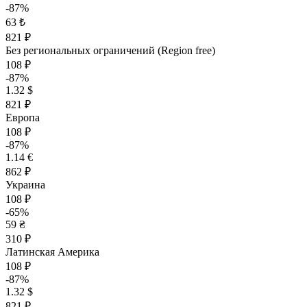
-87%
63 ₺
821 ₽
Без региональных ограничений (Region free)
108 ₽
-87%
1.32 $
821 ₽
Европа
108 ₽
-87%
1.14 €
862 ₽
Украина
108 ₽
-65%
59 ₴
310 ₽
Латинская Америка
108 ₽
-87%
1.32 $
821 ₽