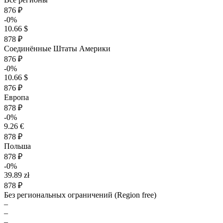
876 ₽
-0%
10.66 $
878 ₽
Соединённые Штаты Америки
876 ₽
-0%
10.66 $
876 ₽
Европа
878 ₽
-0%
9.26 €
878 ₽
Польша
878 ₽
-0%
39.89 zł
878 ₽
Без региональных ограничений (Region free)
–
–
–