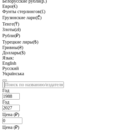
Белорусские рубли(р.)
Евро(€)
Фунты стерлингов(£)
Грузинские лари(₾)
Тенге(₸)
Злоты(zł)
Рубли(₽)
Турецкие лиры(₺)
Гривны(₴)
Доллары($)
Язык:
English
Русский
Українська
Год
Год
Цена (₽)
Цена (₽)