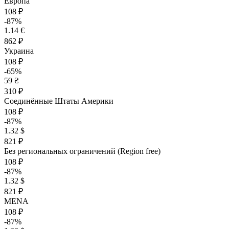
Европа
108 ₽
-87%
1.14 €
862 ₽
Украина
108 ₽
-65%
59 ₴
310 ₽
Соединённые Штаты Америки
108 ₽
-87%
1.32 $
821 ₽
Без региональных ограничений (Region free)
108 ₽
-87%
1.32 $
821 ₽
MENA
108 ₽
-87%