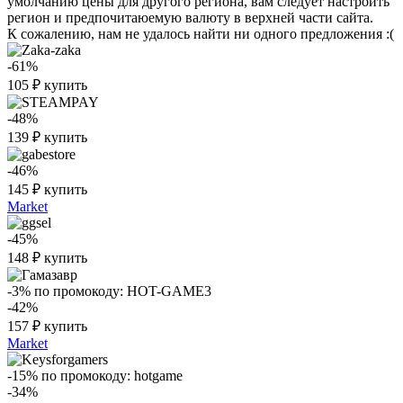
умолчанию цены для другого региона, вам следует настроить
регион и предпочитаюемую валюту в верхней части сайта.
К сожалению, нам не удалось найти ни одного предложения :(
-61%
105
₽
купить
-48%
139
₽
купить
-46%
145
₽
купить
Market
-45%
148
₽
купить
-3%
по промокоду:
HOT-GAME3
-42%
157
₽
купить
Market
-15%
по промокоду:
hotgame
-34%