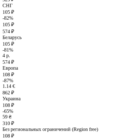
СНГ
105 ₽
-82%
105 ₽
574 ₽
Беларусь
105 ₽
-81%
4 р.
574 ₽
Европа
108 ₽
-87%
1.14 €
862 ₽
Украина
108 ₽
-65%
59 ₴
310 ₽
Без региональных ограничений (Region free)
108 ₽