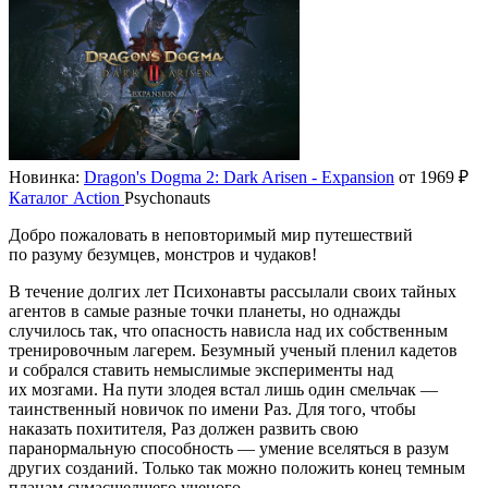
Новинка:
Dragon's Dogma 2: Dark Arisen - Expansion
от 1969 ₽
Каталог
Action
Psychonauts
Добро пожаловать в неповторимый мир путешествий
по разуму безумцев, монстров и чудаков!
В течение долгих лет Психонавты рассылали своих тайных
агентов в самые разные точки планеты, но однажды
случилось так, что опасность нависла над их собственным
тренировочным лагерем. Безумный ученый пленил кадетов
и собрался ставить немыслимые эксперименты над
их мозгами. На пути злодея встал лишь один смельчак —
таинственный новичок по имени Раз. Для того, чтобы
наказать похитителя, Раз должен развить свою
паранормальную способность — умение вселяться в разум
других созданий. Только так можно положить конец темным
планам сумасшедшего ученого.