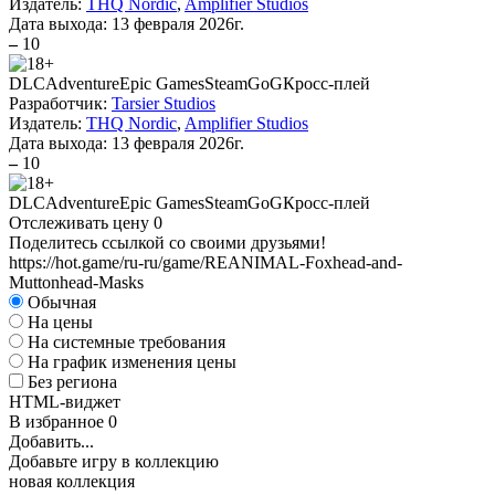
Издатель:
THQ Nordic
,
Amplifier Studios
Дата выхода:
13 февраля 2026г.
–
10
DLC
Adventure
Epic Games
Steam
GoG
Кросс-плей
Разработчик:
Tarsier Studios
Издатель:
THQ Nordic
,
Amplifier Studios
Дата выхода:
13 февраля 2026г.
–
10
DLC
Adventure
Epic Games
Steam
GoG
Кросс-плей
Отслеживать цену
0
Поделитесь ссылкой со своими друзьями!
https://hot.game/ru-ru/game/REANIMAL-Foxhead-and-
Muttonhead-Masks
Обычная
На цены
На системные требования
На график изменения цены
Без региона
HTML-виджет
В избранное
0
Добавить...
Добавьте игру в коллекцию
новая коллекция