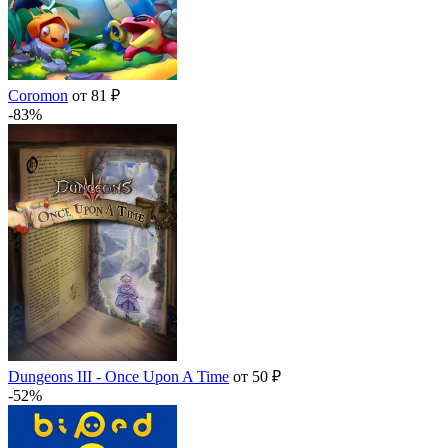
Coromon
от 81 ₽
-83%
Dungeons III - Once Upon A Time
от 50 ₽
-52%