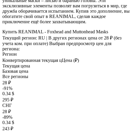
уникальные маски – лисью и баранью головы. Эти
эксклюзивные элементы позволят вам погрузиться в мир, где
дружба оборачивается испытанием. Купив это дополнение, вы
обогатите свой опыт в REANIMAL, сделав каждое
приключение ещё более захватывающим.
Купить REANIMAL - Foxhead and Muttonhead Masks
Текущий регион:
RU
| В других регионах цена
от 28 ₽
(без
учета ком. при оплате)
Выбран предпросмотр цен для
региона:
Регион
Конвертированная текущая ц
Ц
ена (₽)
Текущая цена
Базовая цена
Все регионы
28 ₽
-91%
0.34 $
295 ₽
СНГ
28 ₽
-89%
0.34 $
243 ₽