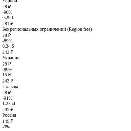
Европа
28 ₽
-90%
0.29 €
281 ₽
Без региональных ограничений (Region free)
28 ₽
-89%
0.34 $
243 ₽
Украина
28 ₽
-89%
15 ₴
243 ₽
Польша
28 ₽
-91%
1.27 zł
295 ₽
Россия
145 ₽
-9%