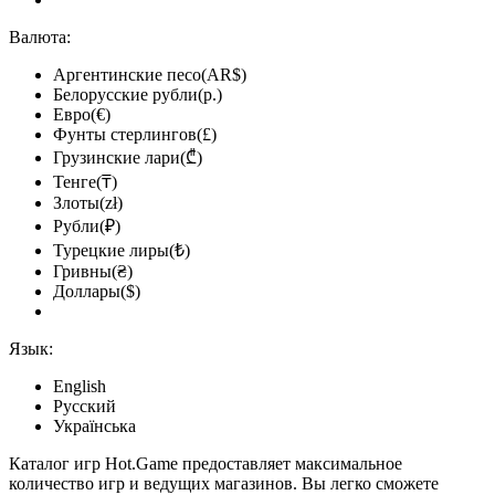
Валюта:
Аргентинские песо(AR$)
Белорусские рубли(р.)
Евро(€)
Фунты стерлингов(£)
Грузинские лари(₾)
Тенге(₸)
Злоты(zł)
Рубли(₽)
Турецкие лиры(₺)
Гривны(₴)
Доллары($)
Язык:
English
Русский
Українська
Каталог игр Hot.Game предоставляет максимальное
количество игр и ведущих магазинов. Вы легко сможете