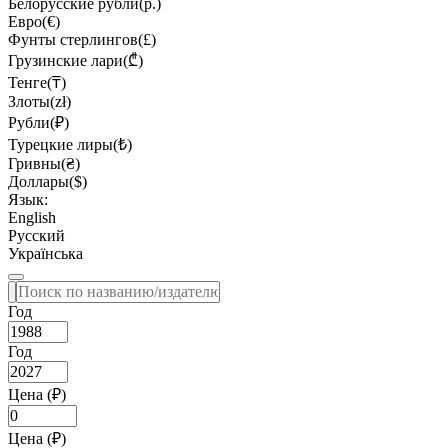
Белорусские рубли(р.)
Евро(€)
Фунты стерлингов(£)
Грузинские лари(₾)
Тенге(₸)
Злоты(zł)
Рубли(₽)
Турецкие лиры(₺)
Гривны(₴)
Доллары($)
Язык:
English
Русский
Українська
Год
Год
Цена (₽)
Цена (₽)