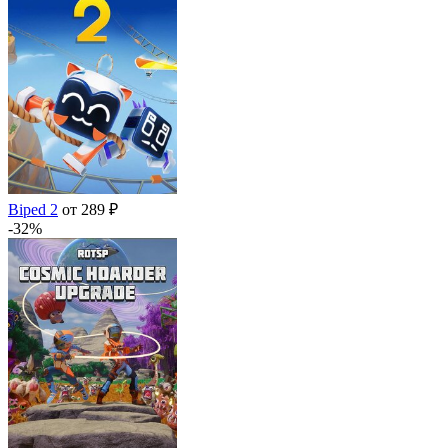
Biped 2
от 289 ₽
-32%