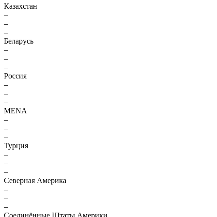
Казахстан
–
–
–
Беларусь
–
–
–
Россия
–
–
–
MENA
–
–
–
Турция
–
–
–
Северная Америка
–
–
–
Соединённые Штаты Америки