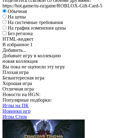
Поделитесь ссылкой со своими друзьями!
https://hot.game/ru-ru/game/ROBLOX-Gift-Card-5
Обычная
На цены
На системные требования
На график изменения цены
Без региона
HTML-виджет
В избранное
1
Добавить...
Добавьте игру в коллекцию
новая коллекция
Вы пока не оценили эту игру
Плохая игра
Безынтересная игра
Хорошая игра
Отличная игра
Новости на HGN:
Популярные подборки:
Игры на ПК
Новинки игр
Игры Стим