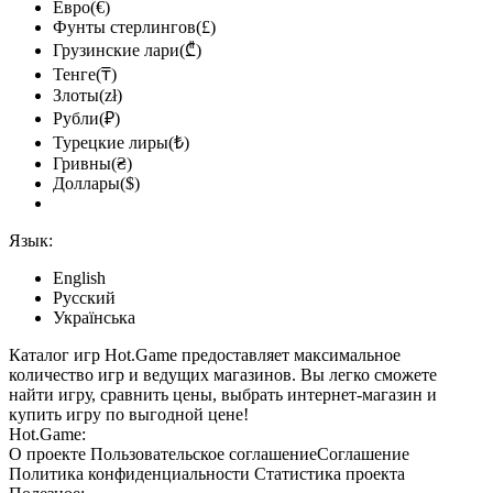
Евро(€)
Фунты стерлингов(£)
Грузинские лари(₾)
Тенге(₸)
Злоты(zł)
Рубли(₽)
Турецкие лиры(₺)
Гривны(₴)
Доллары($)
Язык:
English
Русский
Українська
Каталог игр Hot.Game предоставляет максимальное
количество игр и ведущих магазинов. Вы легко сможете
найти игру, сравнить цены, выбрать интернет-магазин и
купить игру по выгодной цене!
Hot.Game:
О проекте
Пользовательское соглашение
Соглашение
Политика конфиденциальности
Статистика
проекта