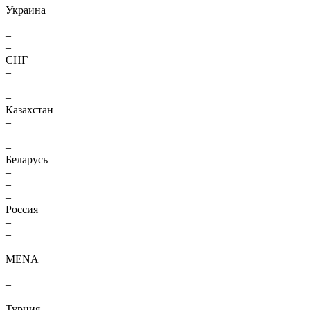
Украина
–
–
–
СНГ
–
–
–
Казахстан
–
–
–
Беларусь
–
–
–
Россия
–
–
–
MENA
–
–
–
Турция