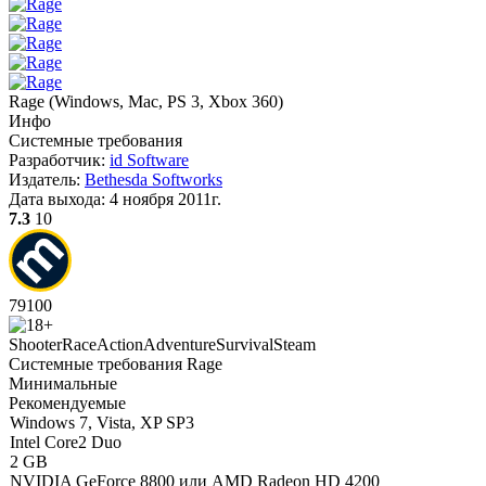
Rage
(
Windows, Mac, PS 3, Xbox 360
)
Инфо
Системные требования
Разработчик:
id Software
Издатель:
Bethesda Softworks
Дата выхода:
4 ноября 2011г.
7.3
10
79
100
Shooter
Race
Action
Adventure
Survival
Steam
Системные требования Rage
Минимальные
Рекомендуемые
Windows 7, Vista, XP SP3
Intel Core2 Duo
2 GB
NVIDIA GeForce 8800 или AMD Radeon HD 4200