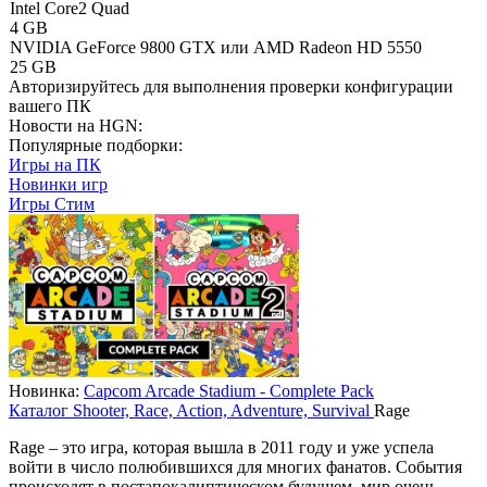
Intel Core2 Quad
4 GB
NVIDIA GeForce 9800 GTX или AMD Radeon HD 5550
25 GB
Авторизируйтесь
для выполнения проверки конфигурации
вашего ПК
Новости на HGN:
Популярные подборки:
Игры на ПК
Новинки игр
Игры Стим
Новинка:
Capcom Arcade Stadium - Complete Pack
Каталог
Shooter, Race, Action, Adventure, Survival
Rage
Rage – это игра, которая вышла в 2011 году и уже успела
войти в число полюбившихся для многих фанатов. События
происходят в постапокалиптическом будущем, мир очень