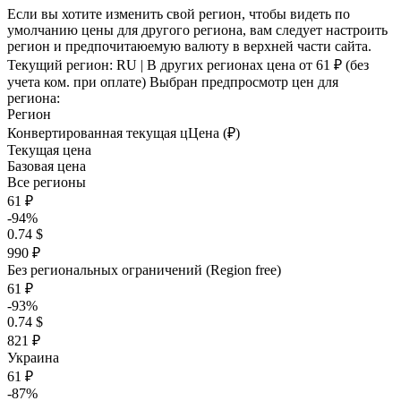
Если вы хотите изменить свой регион, чтобы видеть по
умолчанию цены для другого региона, вам следует настроить
регион и предпочитаюемую валюту в верхней части сайта.
Текущий регион:
RU
| В других регионах цена
от 61 ₽
(без
учета ком. при оплате)
Выбран предпросмотр цен для
региона:
Регион
Конвертированная текущая ц
Ц
ена (₽)
Текущая цена
Базовая цена
Все регионы
61 ₽
-94%
0.74 $
990 ₽
Без региональных ограничений (Region free)
61 ₽
-93%
0.74 $
821 ₽
Украина
61 ₽
-87%