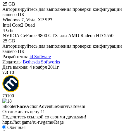
25 GB
Авторизируйтесь
для выполнения проверки конфигурации
вашего ПК
Windows 7, Vista, XP SP3
Intel Core2 Quad
4 GB
NVIDIA GeForce 9800 GTX или AMD Radeon HD 5550
25 GB
Авторизируйтесь
для выполнения проверки конфигурации
вашего ПК
Разработчик:
id Software
Издатель:
Bethesda Softworks
Дата выхода:
4 ноября 2011г.
7.3
10
79
100
Shooter
Race
Action
Adventure
Survival
Steam
Отслеживать цену
11
Поделитесь ссылкой со своими друзьями!
https://hot.game/ru-ru/game/Rage
Обычная