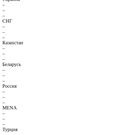
–
–
–
СНГ
–
–
–
Казахстан
–
–
–
Беларусь
–
–
–
Россия
–
–
–
MENA
–
–
–
Турция
–