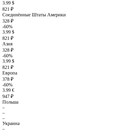
3.99 $
821 ₽
Соединённые Штаты Америки
328 ₽
-60%
3.99 $
821 ₽
Азия
328 ₽
-60%
3.99 $
821 ₽
Европа
378 ₽
-60%
3.99 €
947 ₽
Польша
–
–
–
Украина
–