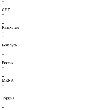
–
–
СНГ
–
–
–
Казахстан
–
–
–
Беларусь
–
–
–
Россия
–
–
–
MENA
–
–
–
Турция
–
–