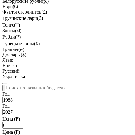
Белорусские рубли(р.)
Евро(€)
Фунты стерлингов(£)
Грузинские лари(₾)
Тенге(₸)
Злоты(zł)
Рубли(₽)
Турецкие лиры(₺)
Гривны(₴)
Доллары($)
Язык:
English
Русский
Українська
Год
Год
Цена (₽)
Цена (₽)