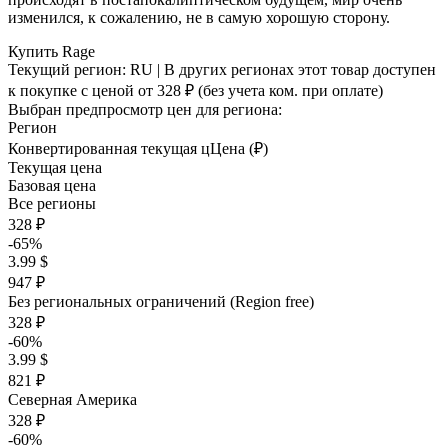
изменился, к сожалению, не в самую хорошую сторону.
Купить Rage
Текущий регион:
RU
| В других регионах этот товар доступен
к покупке с ценой
от 328 ₽
(без учета ком. при оплате)
Выбран предпросмотр цен для региона:
Регион
Конвертированная текущая ц
Ц
ена (₽)
Текущая цена
Базовая цена
Все регионы
328 ₽
-65%
3.99 $
947 ₽
Без региональных ограничений (Region free)
328 ₽
-60%
3.99 $
821 ₽
Северная Америка
328 ₽
-60%