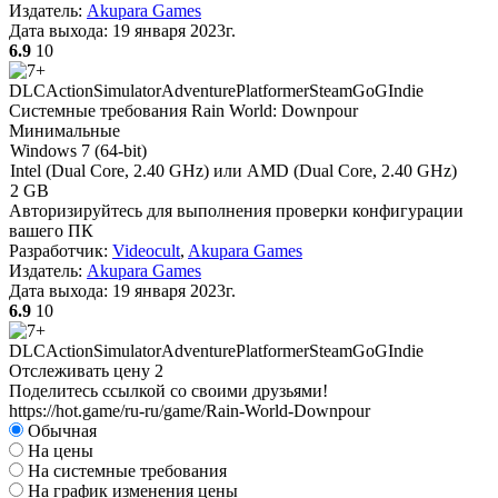
Издатель:
Akupara Games
Дата выхода:
19 января 2023г.
6.9
10
DLC
Action
Simulator
Adventure
Platformer
Steam
GoG
Indie
Системные требования Rain World: Downpour
Минимальные
Windows 7 (64-bit)
Intel (Dual Core, 2.40 GHz) или AMD (Dual Core, 2.40 GHz)
2 GB
Авторизируйтесь
для выполнения проверки конфигурации
вашего ПК
Разработчик:
Videocult
,
Akupara Games
Издатель:
Akupara Games
Дата выхода:
19 января 2023г.
6.9
10
DLC
Action
Simulator
Adventure
Platformer
Steam
GoG
Indie
Отслеживать цену
2
Поделитесь ссылкой со своими друзьями!
https://hot.game/ru-ru/game/Rain-World-Downpour
Обычная
На цены
На системные требования
На график изменения цены