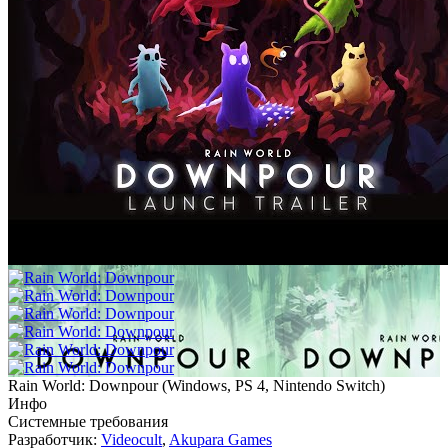
Rain World: Downpour
(
Windows, PS 4, Nintendo Switch
)
Инфо
Системные требования
Разработчик:
Videocult
,
Akupara Games