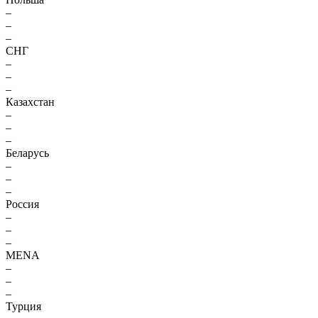
–
–
–
СНГ
–
–
–
Казахстан
–
–
–
Беларусь
–
–
–
Россия
–
–
–
MENA
–
–
–
Турция