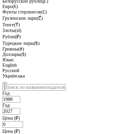
Белорусские рубли(р.)
Евро(€)
Фунты стерлингов(£)
Грузинские лари(₾)
Тенге(₸)
Злоты(zł)
Рубли(₽)
Турецкие лиры(₺)
Гривны(₴)
Доллары($)
Язык:
English
Русский
Українська
Год
Год
Цена (₽)
Цена (₽)