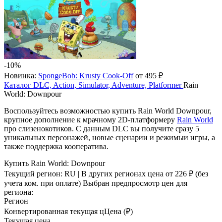
-10%
Новинка:
SpongeBob: Krusty Cook-Off
от 495 ₽
Каталог
DLC, Action, Simulator, Adventure, Platformer
Rain
World: Downpour
Воспользуйтесь возможностью купить Rain World Downpour,
крупное дополнение к мрачному 2D-платформеру
Rain World
про слизенокотиков. С данным DLC вы получите сразу 5
уникальных персонажей, новые сценарии и режимыи игры, а
также поддержка кооператива.
Купить Rain World: Downpour
Текущий регион:
RU
| В других регионах цена
от 226 ₽
(без
учета ком. при оплате)
Выбран предпросмотр цен для
региона:
Регион
Конвертированная текущая ц
Ц
ена (₽)
Текущая цена