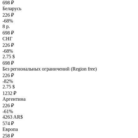
698 ₽
Беларусь
226 ₽
-68%
8 р.
698 ₽
СНГ
226 ₽
-68%
2.75 $
698 ₽
Без региональных ограничений (Region free)
226 ₽
-82%
2.75 $
1232 ₽
Аргентина
226 ₽
-61%
4263 AR$
574 ₽
Европа
258 ₽