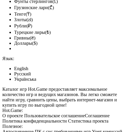
Фунты стерлингов(£)
Грузинские лари(₾)
Тенге(₸)
Злоты(zł)
Рубли(₽)
Турецкие лиры(₺)
Гривны(₴)
Доллары($)
Язык:
English
Русский
Українська
Каталог игр Hot.Game предоставляет максимальное
количество игр и ведущих магазинов. Вы легко сможете
найти игру, сравнить цены, выбрать интернет-магазин и
купить игру по выгодной цене!
Hot.Game:
О проекте
Пользовательское соглашение
Соглашение
Политика конфиденциальности
Статистика
проекта
Полезное:
Автосравнение ПК с сис.требованиями игр
Учет комиссий