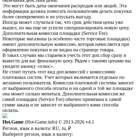
окончания действия цены.
Это могут быть даты окончания распродаж или акций. Эта
информация должна помогать пользователям делать покупки
более своевременно и не упускать выгоду.
Иногда может случаться так, что срок действия цены уже
вышел, но мы еще не успели синхронизировать новую цену.
Дополнительная комиссия площадки (Service Fee)
Некоторые магазины (а особенно часто торговые площадки)
имеют дополнительную комиссию, которая начисляется при
оформлении покупки и не видна на странице товара.
В таких случаях мы стараемся учесть этот доп.сбор сразу и
вывести для вас финальную цену. Рядом с такими ценами вы
увидите иконку «плюс».
Не стоит путать этот вид доп.комиссий с комиссиями
платежных систем. Учет которых включается отдельно по
желанию пользователя. Комиссия платежной системы зависит
от выбранного способа оплаты и на одной и той же площадке
она может сильно меняться. Дополнительная комиссия же
самой площадки (Service Fee) обычно привязана к самой
сумме заказа и не зависит от выбранного вами способа
оплаты.
Hot.Game
(Hot-Game.info) © 2013-2026
v4.1
Регион, язык и валюта:
RU, ru, ₽
Выберите регион, язык и валюту: