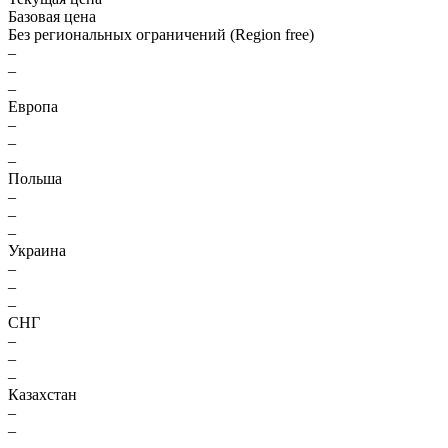
Базовая цена
Без региональных ограничений (Region free)
–
–
–
Европа
–
–
–
Польша
–
–
–
Украина
–
–
–
СНГ
–
–
–
Казахстан
–
–