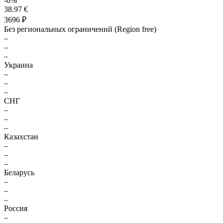
-0%
38.97 €
3696 ₽
Без региональных ограничений (Region free)
–
–
–
Украина
–
–
–
СНГ
–
–
–
Казахстан
–
–
–
Беларусь
–
–
–
Россия
–