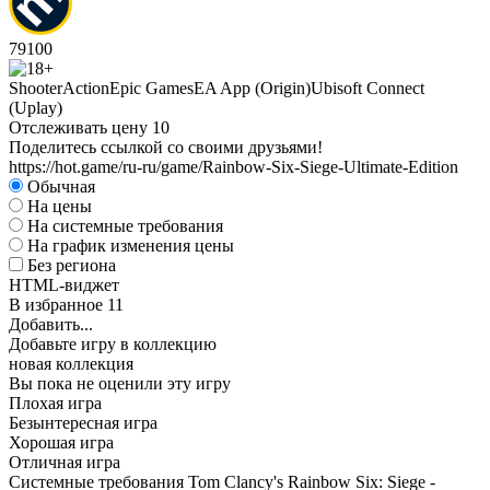
79
100
Shooter
Action
Epic Games
EA App (Origin)
Ubisoft Connect
(Uplay)
Отслеживать цену
10
Поделитесь ссылкой со своими друзьями!
https://hot.game/ru-ru/game/Rainbow-Six-Siege-Ultimate-Edition
Обычная
На цены
На системные требования
На график изменения цены
Без региона
HTML-виджет
В избранное
11
Добавить...
Добавьте игру в коллекцию
новая коллекция
Вы пока не оценили эту игру
Плохая игра
Безынтересная игра
Хорошая игра
Отличная игра
Системные требования Tom Clancy's Rainbow Six: Siege -