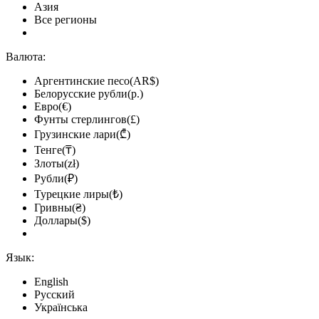
Азия
Все регионы
Валюта:
Аргентинские песо(AR$)
Белорусские рубли(р.)
Евро(€)
Фунты стерлингов(£)
Грузинские лари(₾)
Тенге(₸)
Злоты(zł)
Рубли(₽)
Турецкие лиры(₺)
Гривны(₴)
Доллары($)
Язык:
English
Русский
Українська