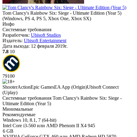
Tom Clancy's Rainbow Six: Siege - Ultimate Edition (Year 5)
(
Windows, PS 4, PS 5, Xbox One, Xbox SX
)
Инфо
Системные требования
Разработчик:
Ubisoft Studios
Издатель:
Ubisoft Entertainment
Дата выхода:
12 февраля 2019г.
7.8
10
79
100
Shooter
Action
Epic Games
EA App (Origin)
Ubisoft Connect
(Uplay)
Системные требования Tom Clancy's Rainbow Six: Siege -
Ultimate Edition (Year 5)
Минимальные
Рекомендуемые
Windows 10, 8.1, 7 (64-bit)
Intel Core i3-560 или AMD Phenom II X4 945
6 GB
NVIDIA GeForce GTX 460 или AMD Radeon HD 5870