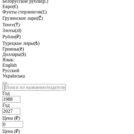
Белорусские рубли(р.)
Евро(€)
Фунты стерлингов(£)
Грузинские лари(₾)
Тенге(₸)
Злоты(zł)
Рубли(₽)
Турецкие лиры(₺)
Гривны(₴)
Доллары($)
Язык:
English
Русский
Українська
Год
Год
Цена (₽)
Цена (₽)