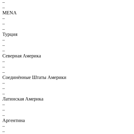
–
–
MENA
–
–
–
Турция
–
–
–
Северная Америка
–
–
–
Соединённые Штаты Америки
–
–
–
Латинская Америка
–
–
–
Аргентина
–
–