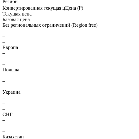
Регион
Конвертированная текущая ц
Ц
ена (₽)
Текущая цена
Базовая цена
Без региональных ограничений (Region free)
–
–
–
Европа
–
–
–
Польша
–
–
–
Украина
–
–
–
СНГ
–
–
–
Казахстан