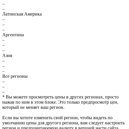
–
–
Латинская Америка
–
–
–
Аргентина
–
–
–
Азия
–
–
–
Все регионы
–
–
–
* Вы можете просмотреть цены в других регионах, просто
нажав по ним в этом блоке. Это только предпросмотр цен,
который не меняет ваш регион.
Если вы хотите изменить свой регион, чтобы видеть по
умолчанию цены для другого региона, вам следует настроить
регион и предпочитаюемую валюту в верхней части сайта.