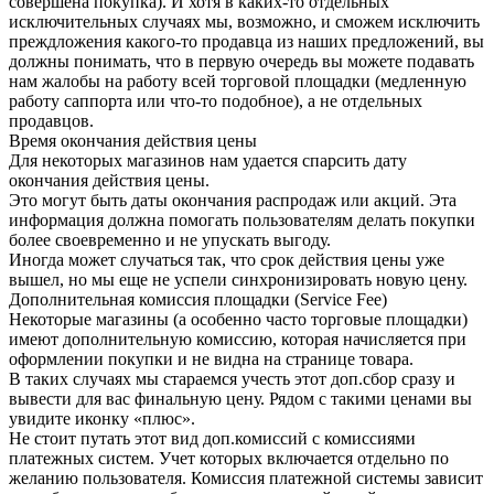
совершена покупка). И хотя в каких-то отдельных
исключительных случаях мы, возможно, и сможем исключить
преждложения какого-то продавца из наших предложений, вы
должны понимать, что в первую очередь вы можете подавать
нам жалобы на работу всей торговой площадки (медленную
работу саппорта или что-то подобное), а не отдельных
продавцов.
Время окончания действия цены
Для некоторых магазинов нам удается спарсить дату
окончания действия цены.
Это могут быть даты окончания распродаж или акций. Эта
информация должна помогать пользователям делать покупки
более своевременно и не упускать выгоду.
Иногда может случаться так, что срок действия цены уже
вышел, но мы еще не успели синхронизировать новую цену.
Дополнительная комиссия площадки (Service Fee)
Некоторые магазины (а особенно часто торговые площадки)
имеют дополнительную комиссию, которая начисляется при
оформлении покупки и не видна на странице товара.
В таких случаях мы стараемся учесть этот доп.сбор сразу и
вывести для вас финальную цену. Рядом с такими ценами вы
увидите иконку «плюс».
Не стоит путать этот вид доп.комиссий с комиссиями
платежных систем. Учет которых включается отдельно по
желанию пользователя. Комиссия платежной системы зависит