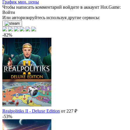
-5%
График мин. цены
по промокоду:
Hotgame
-5%
Чтобы написать комментарий войдите в аккаунт
Hot.Game
:
Войти
998
₽
купить
Или авторизируйтесь используя другие сервисы:
-4%
1009
₽
купить
-82%
1050
₽
купить
нет в наличии
Realpolitiks II - Deluxe Edition
от 227 ₽
-53%