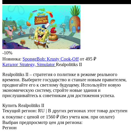
-10%
Новинка:
SpongeBob: Krusty Cook-Off
от 495 ₽
Каталог
Strategy, Simulator
Realpolitiks II
Realpolitiks II – стратегия о политике в режиме реального
времени. Выберите государство и станьте новым правителем,
продвигайте его к светлому будущему. Используйте новую
экономическую систему, стройте новые здания и
прислушивайтесь к советникам для достижения успеха.
Купить Realpolitiks II
Текущий регион:
RU
| В других регионах этот товар доступен
к покупке с ценой
от 1560 ₽
(без учета ком. при оплате)
Выбран предпросмотр цен для региона:
Регион