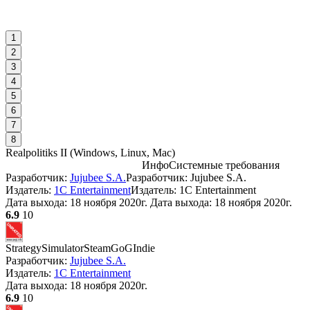
1
2
3
4
5
6
7
8
Realpolitiks II
(
Windows, Linux, Mac
)
Инфо
Системные требования
Разработчик:
Jujubee S.A.
Разработчик: Jujubee S.A.
С
Издатель:
1C Entertainment
Издатель: 1C Entertainment
Дата выхода:
18 ноября 2020г.
Дата выхода: 18 ноября 2020г.
6.9
10
W
I
Strategy
Simulator
Steam
GoG
Indie
Разработчик:
Jujubee S.A.
Издатель:
1C Entertainment
Дата выхода:
18 ноября 2020г.
6.9
10