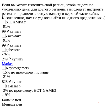
Если вы хотите изменить свой регион, чтобы видеть по
умолчанию цены для другого региона, вам следует настроить
регион и предпочитаюемую валюту в верхней части сайта.
К сожалению, нам не удалось найти ни одного предложения :(
-91%
99
₽
купить
-91%
99
₽
купить
-76%
₽
249
₽
купить
max
880
Market
800
-15%
по промокоду:
hotgame
600
-21%
400
828
₽
купить
200
min
99
-3%
по промокоду:
HOT-GAME3
-19%
2022
2024
2026
854
₽
купить
Больше цен
t
Меньше цен