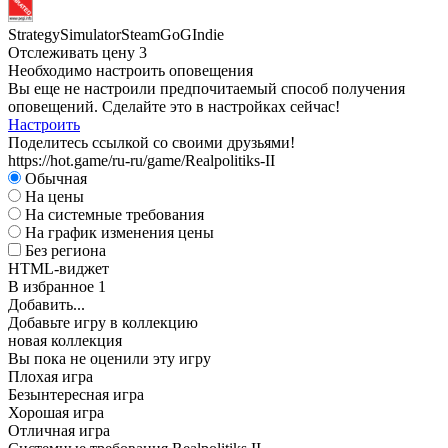
D
Strategy
Simulator
Steam
GoG
Indie
А
Отслеживать цену
3
Необходимо настроить оповещения
W
Вы еще не настроили предпочитаемый способ получения
I
оповещений. Сделайте это в настройках сейчас!
Настроить
Поделитесь ссылкой со своими друзьями!
https://hot.game/ru-ru/game/Realpolitiks-II
Обычная
На цены
D
На системные требования
На график изменения цены
А
Без региона
HTML-виджет
В избранное
1
Добавить...
Добавьте игру в коллекцию
новая коллекция
Вы пока не оценили эту игру
Плохая игра
Безынтересная игра
Хорошая игра
Отличная игра