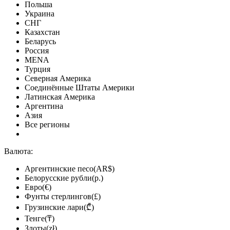
Польша
Украина
СНГ
Казахстан
Беларусь
Россия
MENA
Турция
Северная Америка
Соединённые Штаты Америки
Латинская Америка
Аргентина
Азия
Все регионы
Валюта:
Аргентинские песо(AR$)
Белорусские рубли(р.)
Евро(€)
Фунты стерлингов(£)
Грузинские лари(₾)
Тенге(₸)
Злоты(zł)