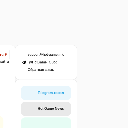
support@hot-game.info
ru, ₽
 найти
@HotGameTGBot
Обратная связь
Telegram-канал
Hot Game News