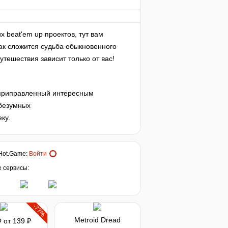
х beat'em up проектов, тут вам
как сложится судьба обыкновенного
тешествия зависит только от вас!
, приправленный интересным
 безумных
ку.
Hot.Game
:
Войти
е сервисы:
-77%
b
Metroid Dread
от 139 ₽