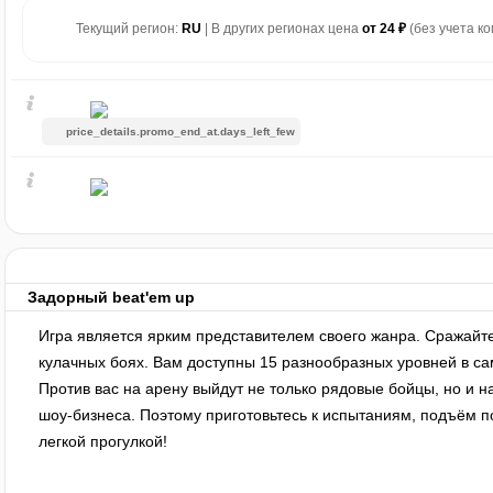
Текущий регион:
RU
| В других регионах цена
от 24 ₽
(без учета ко
price_details.promo_end_at.days_left_few
Задорный beat'em up
Игра является ярким представителем своего жанра. Сражайт
кулачных боях. Вам доступны 15 разнообразных уровней в са
Против вас на арену выйдут не только рядовые бойцы, но и н
шоу-бизнеса. Поэтому приготовьтесь к испытаниям, подъём п
легкой прогулкой!