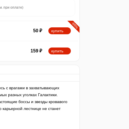
м. при оплате)
-66%
50
₽
купить
159
₽
купить
есь с врагами в захватывающих
мых разных уголках Галактики.
астоящие боссы и звезды кровавого
о карьерной лестнице не станет