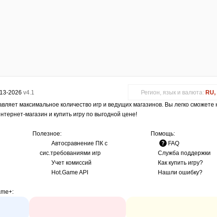
013-2026
v4.1
Регион, язык и валюта:
RU, 
авляет максимальное количество игр и ведущих магазинов. Вы легко сможете
интернет-магазин и купить игру по выгодной цене!
Полезное:
Помощь:
Автосравнение ПК с
FAQ
сис.требованиями игр
Служба поддержки
Учет комиссий
Как купить игру?
Hot.Game API
Нашли ошибку?
ame+
: