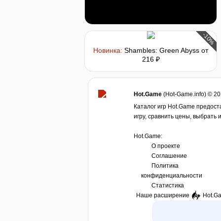
-10%
Новинка:
Shambles: Green Abyss
от
216 ₽
Hot.Game
(Hot-Game.info) © 2
Каталог игр Hot.Game предост
игру, сравнить цены, выбрать 
Hot.Game:
О проекте
Соглашение
Политика
конфиденциальности
Статистика
Наше расширение
Hot.G