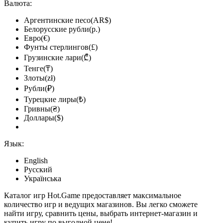
Валюта:
Аргентинские песо(AR$)
Белорусские рубли(р.)
Евро(€)
Фунты стерлингов(£)
Грузинские лари(₾)
Тенге(₸)
Злоты(zł)
Рубли(₽)
Турецкие лиры(₺)
Гривны(₴)
Доллары($)
Язык:
English
Русский
Українська
Каталог игр Hot.Game предоставляет максимальное
количество игр и ведущих магазинов. Вы легко сможете
найти игру, сравнить цены, выбрать интернет-магазин и
купить игру по выгодной цене!