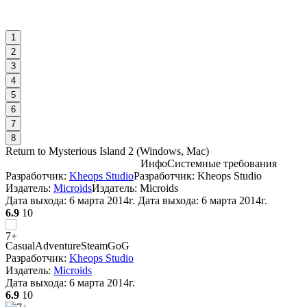
1
2
3
4
5
6
7
8
Return to Mysterious Island 2
(
Windows, Mac
)
Инфо
Системные требования
Разработчик:
Kheops Studio
Разработчик: Kheops Studio
С
Издатель:
Microids
Издатель: Microids
Дата выхода:
6 марта 2014г.
Дата выхода: 6 марта 2014г.
W
6.9
10
Casual
Adventure
Steam
GoG
Разработчик:
Kheops Studio
Издатель:
Microids
D
Дата выхода:
6 марта 2014г.
6.9
10
А