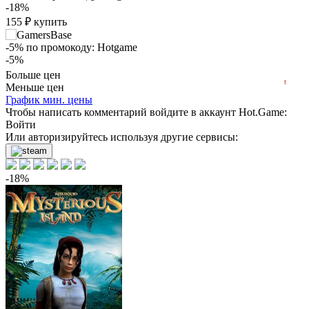
-18%
80
155
₽
купить
60
40
-5%
по промокоду:
Hotgame
min
19
20
-5%
2023
2024
2025
2026
180
₽
купить
Больше цен
t
Меньше цен
-3%
График мин. цены
по промокоду:
HOT-GAME3
-3%
Чтобы написать комментарий войдите в аккаунт
Hot.Game
:
Войти
183
₽
купить
Или авторизируйтесь используя другие сервисы:
189
₽
купить
-18%
199
₽
купить
-3%
по промокоду:
HOT-GAME3
441
₽
купить
нет в наличии
нет в наличии