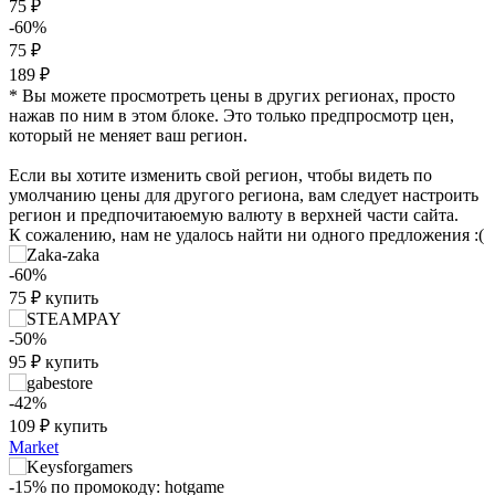
75 ₽
-60%
75 ₽
189 ₽
* Вы можете просмотреть цены в других регионах, просто
нажав по ним в этом блоке. Это только предпросмотр цен,
который не меняет ваш регион.
Если вы хотите изменить свой регион, чтобы видеть по
умолчанию цены для другого региона, вам следует настроить
регион и предпочитаюемую валюту в верхней части сайта.
К сожалению, нам не удалось найти ни одного предложения :(
-60%
75
₽
купить
-50%
95
₽
купить
-42%
₽
109
₽
купить
max
139
140
Market
120
100
-15%
по промокоду:
hotgame