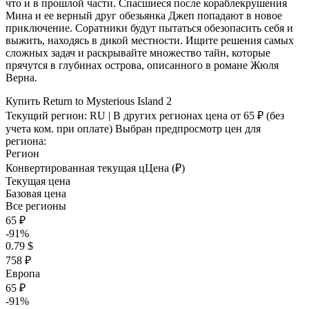
что и в прошлой части. Спасшиеся после кораблекрушения
Мина и ее верный друг обезьянка Джеп попадают в новое
приключение. Соратники будут пытаться обезопасить себя и
выжить, находясь в дикой местности. Ищите решения самых
сложных задач и раскрывайте множество тайн, которые
прячутся в глубинах острова, описанного в романе Жюля
Верна.
Купить Return to Mysterious Island 2
Текущий регион:
RU
| В других регионах цена
от 65 ₽
(без
учета ком. при оплате)
Выбран предпросмотр цен для
региона:
Регион
Конвертированная текущая ц
Ц
ена (₽)
Текущая цена
Базовая цена
Все регионы
65 ₽
-91%
0.79 $
758 ₽
Европа
65 ₽
-91%