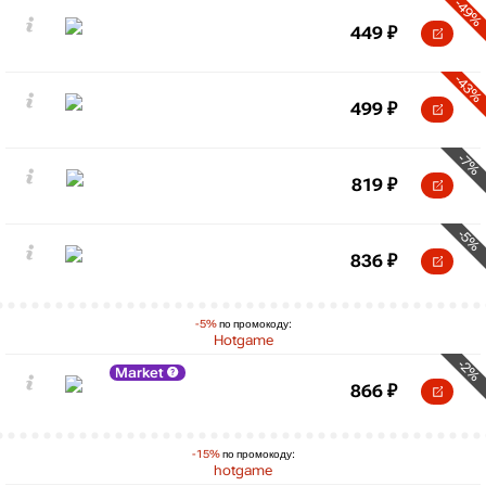
-49%
449
₽
-43%
499
₽
-7%
819
₽
-5%
836
₽
-5%
по промокоду:
Hotgame
-2%
Market
866
₽
-15%
по промокоду:
hotgame