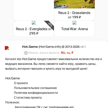
Reus 2 - Grasslands
от 199 ₽
-8%
Reus 2 - Everglades
от
Total War: Arena
295 ₽
Hot.Game
(Hot-Game.info) © 2013-2026
v4.1
Регион, язык и валюта:
RU, ru, ₽
Каталог игр Hot.Game предоставляет максимальное количество игр и
ведущих магазинов. Вы легко сможете найти игру, сравнить цены,
выбрать интернет-магазин и купить игру по выгодной цене!
Hot.Game:
О проекте
Пользовательское соглашение
Политика конфиденциальности
Статистика
проекта
Полезное:
Автосравнение ПК с сис.требованиями игр