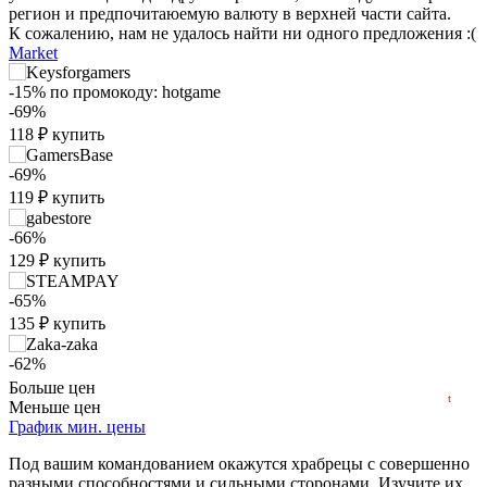
регион и предпочитаюемую валюту в верхней части сайта.
К сожалению, нам не удалось найти ни одного предложения :(
Market
-15%
по промокоду:
hotgame
-69%
118
₽
купить
-69%
₽
119
₽
купить
max
385
-66%
300
129
₽
купить
200
-65%
135
₽
купить
100
min
28
-62%
2024
2025
2026
145
₽
купить
Больше цен
t
Меньше цен
-3%
График мин. цены
по промокоду:
HOT-GAME3
-3%
Под вашим командованием окажутся храбрецы с совершенно
373
₽
купить
разными способностями и сильными сторонами. Изучите их