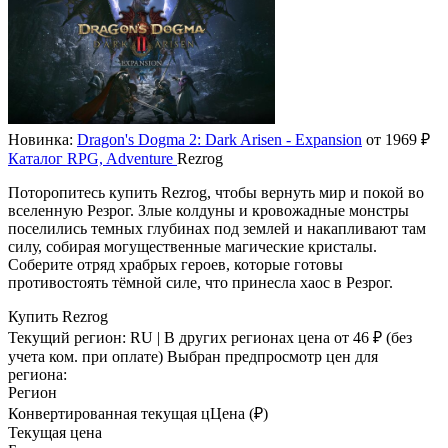
Новинка:
Dragon's Dogma 2: Dark Arisen - Expansion
от 1969 ₽
Каталог
RPG, Adventure
Rezrog
Поторопитесь купить Rezrog, чтобы вернуть мир и покой во
вселенную Резрог. Злые колдуны и кровожадные монстры
поселились темных глубинах под землей и накапливают там
силу, собирая могущественные магические кристалы.
Соберите отряд храбрых героев, которые готовы
противостоять тёмной силе, что принесла хаос в Резрог.
Купить Rezrog
Текущий регион:
RU
| В других регионах цена
от 46 ₽
(без
учета ком. при оплате)
Выбран предпросмотр цен для
региона:
Регион
Конвертированная текущая ц
Ц
ена (₽)
Текущая цена