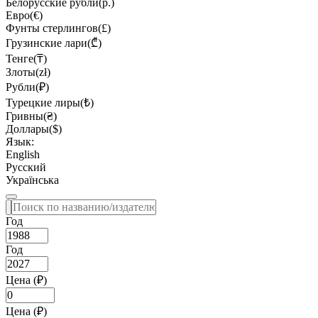
Белорусские рубли(р.)
Евро(€)
Фунты стерлингов(£)
Грузинские лари(₾)
Тенге(₸)
Злоты(zł)
Рубли(₽)
Турецкие лиры(₺)
Гривны(₴)
Доллары($)
Язык:
English
Русский
Українська
Год
Год
Цена (₽)
Цена (₽)