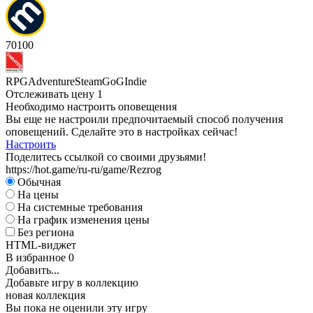
А
70
100
RPG
Adventure
Steam
GoG
Indie
Отслеживать цену
1
Необходимо настроить оповещения
Вы еще не настроили предпочитаемый способ получения
оповещений. Сделайте это в настройках сейчас!
Настроить
Поделитесь ссылкой со своими друзьями!
https://hot.game/ru-ru/game/Rezrog
Обычная
На цены
На системные требования
На график изменения цены
Без региона
HTML-виджет
В избранное
0
Добавить...
Добавьте игру в коллекцию
новая коллекция
Вы пока не оценили эту игру