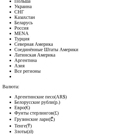
Польша
Украина
СНГ
Казахстан
Беларусь
Россия
MENA
Турция
Северная Америка
Соединённые Штаты Америки
Латинская Америка
Аргентина
Азия
Все регионы
Валюта:
Аргентинские песо(AR$)
Белорусские рубли(р.)
Евро(€)
Фунты стерлингов(£)
Грузинские лари(₾)
Тенге(₸)
Злоты(zł)