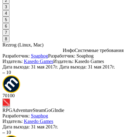
2
3
4
5
6
7
8
Rezrog
(
Linux, Mac
)
Инфо
Системные требования
Разработчик:
Soaphog
Разработчик: Soaphog
С
Издатель:
Kasedo Games
Издатель: Kasedo Games
Дата выхода:
31 мая 2017г.
Дата выхода: 31 мая 2017г.
–
10
70
100
А
RPG
Adventure
Steam
GoG
Indie
Разработчик:
Soaphog
Издатель:
Kasedo Games
Дата выхода:
31 мая 2017г.
–
10