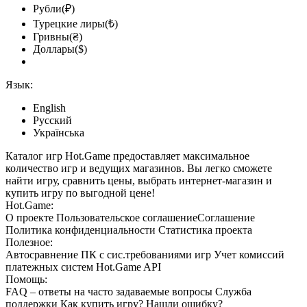
Рубли(₽)
Турецкие лиры(₺)
Гривны(₴)
Доллары($)
Язык:
English
Русский
Українська
Каталог игр Hot.Game предоставляет максимальное
количество игр и ведущих магазинов. Вы легко сможете
найти игру, сравнить цены, выбрать интернет-магазин и
купить игру по выгодной цене!
Hot.Game:
О проекте
Пользовательское соглашение
Соглашение
Политика конфиденциальности
Статистика
проекта
Полезное:
Автосравнение ПК с сис.требованиями игр
Учет комиссий
платежных систем
Hot.Game API
Помощь:
FAQ
– ответы на часто задаваемые вопросы
Служба
поддержки
Как купить игру?
Нашли ошибку?