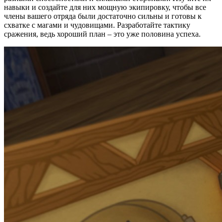
навыки и создайте для них мощную экипировку, чтобы все
385
₽
купить
члены вашего отряда были достаточно сильны и готовы к
схватке с магами и чудовищами. Разработайте тактику
409
₽
купить
сражения, ведь хороший план – это уже половина успеха.
нет в наличии